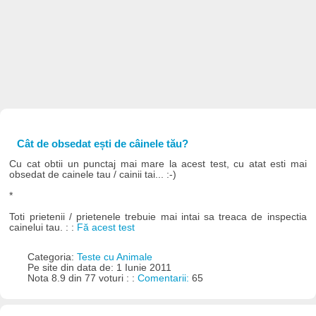
Cât de obsedat ești de câinele tău?
Cu cat obtii un punctaj mai mare la acest test, cu atat esti mai
obsedat de cainele tau / cainii tai... :-)
*
Toti prietenii / prietenele trebuie mai intai sa treaca de inspectia
cainelui tau. : :
Fă acest test
Categoria:
Teste cu Animale
Pe site din data de: 1 Iunie 2011
Nota 8.9 din 77 voturi : :
Comentarii:
65