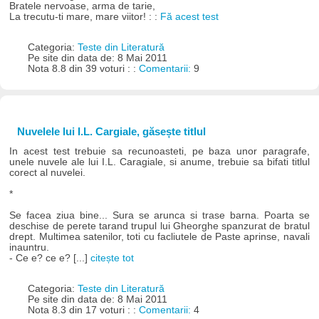
Bratele nervoase, arma de tarie,
La trecutu-ti mare, mare viitor! : :
Fă acest test
Categoria:
Teste din Literatură
Pe site din data de: 8 Mai 2011
Nota 8.8 din 39 voturi : :
Comentarii:
9
Nuvelele lui I.L. Cargiale, găsește titlul
In acest test trebuie sa recunoasteti, pe baza unor paragrafe,
unele nuvele ale lui I.L. Caragiale, si anume, trebuie sa bifati titlul
corect al nuvelei.
*
Se facea ziua bine... Sura se arunca si trase barna. Poarta se
deschise de perete tarand trupul lui Gheorghe spanzurat de bratul
drept. Multimea satenilor, toti cu facliutele de Paste aprinse, navali
inauntru.
- Ce e? ce e? [...]
citește tot
Categoria:
Teste din Literatură
Pe site din data de: 8 Mai 2011
Nota 8.3 din 17 voturi : :
Comentarii:
4