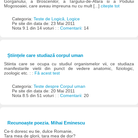
Gorganului, a Broscenilor, a Targului-de-Afara si a Podului
Mogosoaiei, care aveau impreuna nu cu mult [...]
citește tot
Categoria:
Teste de Logică, Logice
Pe site din data de: 23 Mai 2011
Nota 9.1 din 14 voturi : :
Comentarii:
14
Științele care studiază corpul uman
Stiinta care se ocupa cu studiul organismelor vii, ce studiaza
manifestarile vietii din punct de vedere anatomic, fiziologic,
zoologic etc. : :
Fă acest test
Categoria:
Teste despre Corpul uman
Pe site din data de: 20 Mai 2011
Nota 8.5 din 51 voturi : :
Comentarii:
20
Recunoaște poezia. Mihai Eminescu
Ce-ti doresc eu tie, dulce Romanie,
Tara mea de glorii, tara mea de dor?