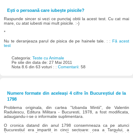
Ești o persoană care iubește pisicile?
Raspunde sincer si vezi ce punctaj obtii la acest test. Cu cat mai
mare, cu atat iubesti mai mult pisicile. :-)
*
Nu te deranjeaza parul de pisica de pe hainele tale. : :
Fă acest
test
Categoria:
Teste cu Animale
Pe site din data de: 27 Mai 2011
Nota 8.6 din 63 voturi : :
Comentarii:
58
Numere formate din aceleași 4 cifre în Bucureștiul de la
1798
Problema originala, din cartea "Izbanda Mintii", de Valentin
Radulescu, Editura Militara - Bucuresti, 1978, a fost modificata,
adaugandu-i-se o informatie suplimentara.
O cronica datand din anul 1798 consemneaza ca pe atunci
Bucurestiul era impartit in cinci sectoare: cea a Targului, a