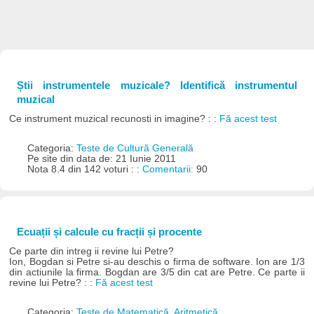
Știi instrumentele muzicale? Identifică instrumentul
muzical
Ce instrument muzical recunosti in imagine? : :
Fă acest test
Categoria:
Teste de Cultură Generală
Pe site din data de: 21 Iunie 2011
Nota 8.4 din 142 voturi : :
Comentarii:
90
Ecuații și calcule cu fracții și procente
Ce parte din intreg ii revine lui Petre?
Ion, Bogdan si Petre si-au deschis o firma de software. Ion are 1/3
din actiunile la firma. Bogdan are 3/5 din cat are Petre. Ce parte ii
revine lui Petre? : :
Fă acest test
Categoria:
Teste de Matematică, Aritmetică