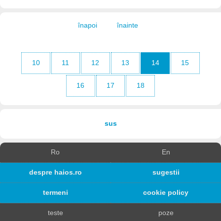
înapoi
înainte
10
11
12
13
14
15
16
17
18
sus
Ro
En
despre haios.ro
sugestii
termeni
cookie policy
teste
poze