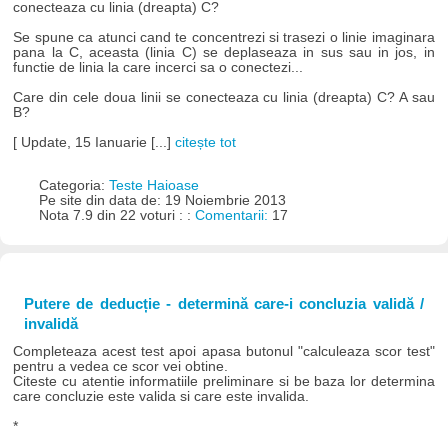
conecteaza cu linia (dreapta) C?
Se spune ca atunci cand te concentrezi si trasezi o linie imaginara
pana la C, aceasta (linia C) se deplaseaza in sus sau in jos, in
functie de linia la care incerci sa o conectezi...
Care din cele doua linii se conecteaza cu linia (dreapta) C? A sau
B?
[ Update, 15 Ianuarie [...]
citește tot
Categoria:
Teste Haioase
Pe site din data de: 19 Noiembrie 2013
Nota 7.9 din 22 voturi : :
Comentarii:
17
Putere de deducție - determină care-i concluzia validă /
invalidă
Completeaza acest test apoi apasa butonul "calculeaza scor test"
pentru a vedea ce scor vei obtine.
Citeste cu atentie informatiile preliminare si be baza lor determina
care concluzie este valida si care este invalida.
*