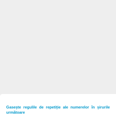
Gasește regulile de repetiție ale numerelor în șirurile
următoare