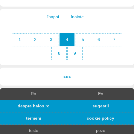
înapoi
înainte
1
2
3
4
5
6
7
8
9
sus
Ro
En
despre haios.ro
sugestii
termeni
cookie policy
teste
poze