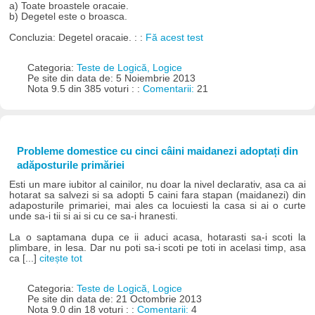
a) Toate broastele oracaie.
b) Degetel este o broasca.
Concluzia: Degetel oracaie. : :
Fă acest test
Categoria:
Teste de Logică, Logice
Pe site din data de: 5 Noiembrie 2013
Nota 9.5 din 385 voturi : :
Comentarii:
21
Probleme domestice cu cinci câini maidanezi adoptați din
adăposturile primăriei
Esti un mare iubitor al cainilor, nu doar la nivel declarativ, asa ca ai
hotarat sa salvezi si sa adopti 5 caini fara stapan (maidanezi) din
adaposturile primariei, mai ales ca locuiesti la casa si ai o curte
unde sa-i tii si ai si cu ce sa-i hranesti.
La o saptamana dupa ce ii aduci acasa, hotarasti sa-i scoti la
plimbare, in lesa. Dar nu poti sa-i scoti pe toti in acelasi timp, asa
ca [...]
citește tot
Categoria:
Teste de Logică, Logice
Pe site din data de: 21 Octombrie 2013
Nota 9.0 din 18 voturi : :
Comentarii:
4