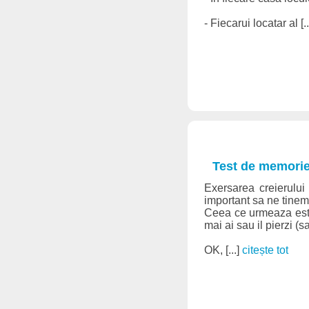
- Fiecarui locatar al [..
Test de memori
Exersarea creierului
important sa ne tinem 
Ceea ce urmeaza este o
mai ai sau il pierzi (s
OK, [...]
citește tot