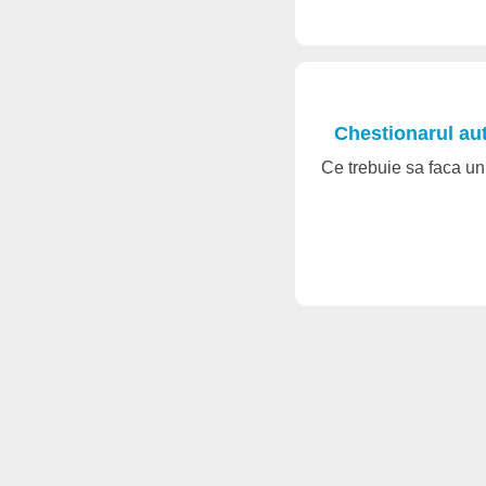
Chestionarul au
Ce trebuie sa faca un 