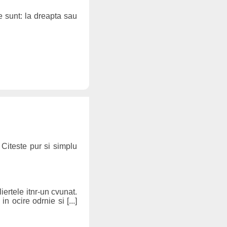
e sunt: la dreapta sau
 Citeste pur si simplu
iertele itnr-un cvunat.
in ocire odrnie si [...]