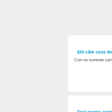
Știi câte ceva d
Cum se numeste cami
Test pentru copi