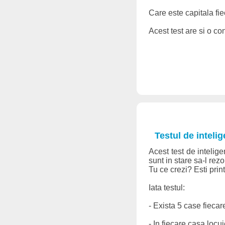
Care este capitala fie
Acest test are si o con
Testul de intelig
Acest test de intelig
sunt in stare sa-l rezo
Tu ce crezi? Esti prin
Iata testul:
- Exista 5 case fiecar
- In fiecare casa locu