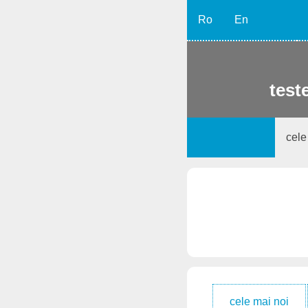
Ro
En
teste
cele
cele mai noi