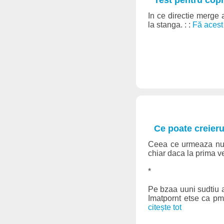
In ce directie merge 
la stanga. : :
Fă acest 
Ce poate creieru
Ceea ce urmeaza nu es
chiar daca la prima ve
*
Pe bzaa uuni sudtiu al
Imatpornt etse ca pmria
citește tot