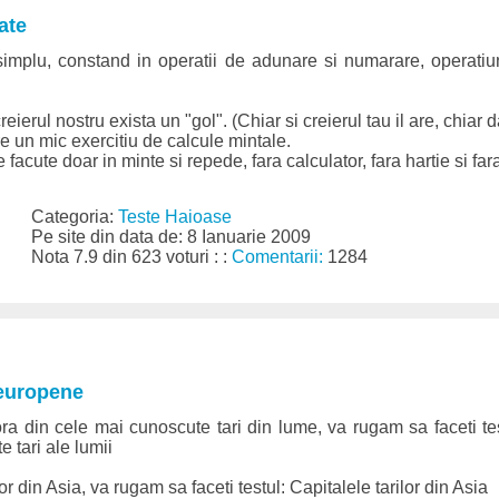
ate
simplu, constand in operatii de adunare si numarare, operatiun
eierul nostru exista un "gol". (Chiar si creierul tau il are, chiar 
 un mic exercitiu de calcule mintale.
facute doar in minte si repede, fara calculator, fara hartie si fara 
Categoria:
Teste Haioase
Pe site din data de: 8 Ianuarie 2009
Nota 7.9 din 623 voturi : :
Comentarii:
1284
 europene
ra din cele mai cunoscute tari din lume, va rugam sa faceti te
 tari ale lumii
or din Asia, va rugam sa faceti testul: Capitalele tarilor din Asia