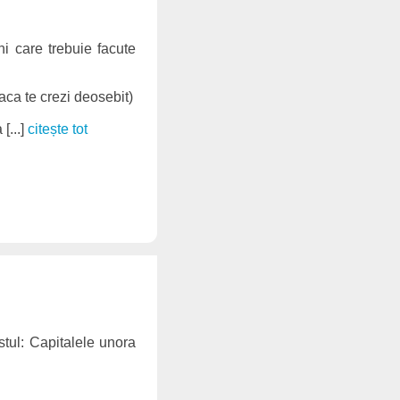
i care trebuie facute
daca te crezi deosebit)
[...]
citește tot
stul: Capitalele unora