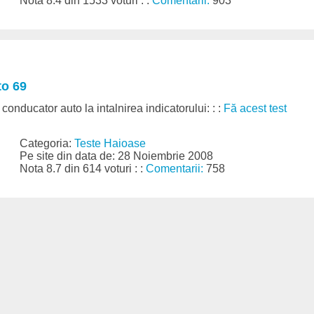
Nota 8.4 din 1533 voturi : :
Comentarii:
903
to 69
conducator auto la intalnirea indicatorului: : :
Fă acest test
Categoria:
Teste Haioase
Pe site din data de: 28 Noiembrie 2008
Nota 8.7 din 614 voturi : :
Comentarii:
758