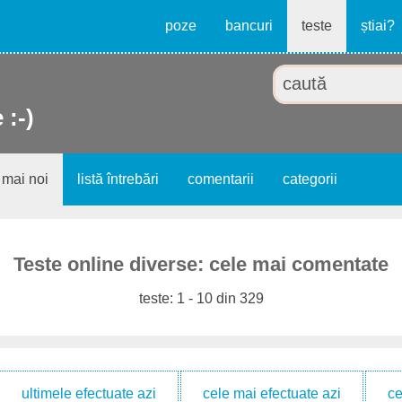
poze
bancuri
teste
știai?
 :-)
 mai noi
listă întrebări
comentarii
categorii
Teste online diverse: cele mai comentate
teste: 1 - 10 din 329
ultimele efectuate azi
cele mai efectuate azi
ce