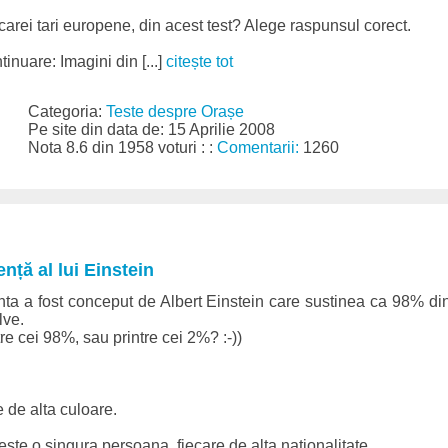
carei tari europene, din acest test? Alege raspunsul corect.
tinuare: Imagini din [...]
citește tot
Categoria:
Teste despre Orașe
Pe site din data de: 15 Aprilie 2008
Nota 8.6 din 1958 voturi : :
Comentarii:
1260
ență al lui Einstein
enta a fost conceput de Albert Einstein care sustinea ca 98% din 
lve.
tre cei 98%, sau printre cei 2%? :-))
e de alta culoare.
ieste o singura persoana, fiecare de alta nationalitate.