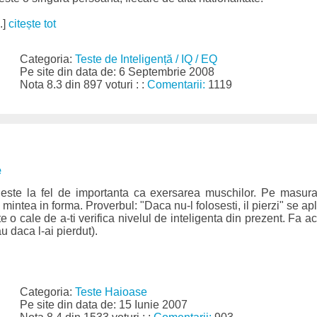
.]
citește tot
Categoria:
Teste de Inteligență / IQ / EQ
Pe site din data de: 6 Septembrie 2008
Nota 8.3 din 897 voturi : :
Comentarii:
1119
e
 este la fel de importanta ca exersarea muschilor. Pe masur
mintea in forma. Proverbul: "Daca nu-l folosesti, il pierzi" se apli
 cale de a-ti verifica nivelul de inteligenta din prezent. Fa ace
au daca l-ai pierdut).
Categoria:
Teste Haioase
Pe site din data de: 15 Iunie 2007