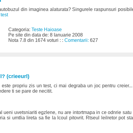
autobuzul din imaginea alaturata? Singurele raspunsuri posibil
test
Categoria:
Teste Haioase
Pe site din data de: 8 Ianuarie 2008
Nota 7.8 din 1674 voturi : :
Comentarii:
627
l? (crieeurl)
te propriu zis un test, ci mai degraba un joc pentru creier...
dere ti se pare de necitit.
 ueni uvetsniariti egzlene, nu are intortmapa in ce odnrie satu l
 si umtlia lireta sa fie la lcoul pitovrit. Rtseul leilretor pot sta 