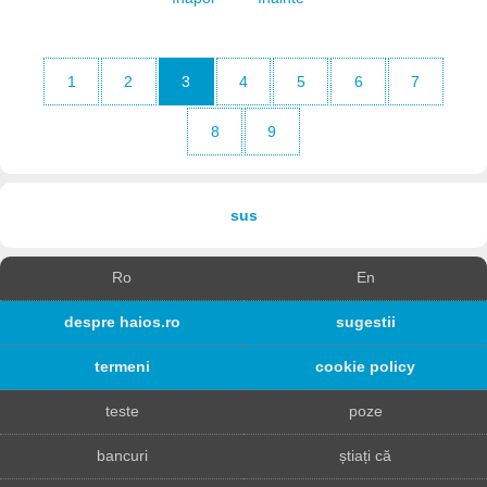
1
2
3
4
5
6
7
8
9
sus
Ro
En
despre haios.ro
sugestii
termeni
cookie policy
teste
poze
bancuri
știați că