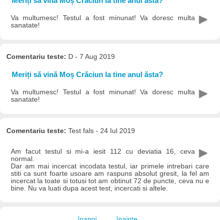
Meriți să vină Moș Crăciun la tine anul ăsta?
Va multumesc! Testul a fost minunat! Va doresc multa
sanatate!
Comentariu teste:
D - 7 Aug 2019
Meriți să vină Moș Crăciun la tine anul ăsta?
Va multumesc! Testul a fost minunat! Va doresc multa
sanatate!
Comentariu teste:
Test fals - 24 Iul 2019
Am facut testul si mi-a iesit 112 cu deviatia 16, ceva
normal.
Dar am mai incercat incodata testul, iar primele intrebari care
stiti ca sunt foarte usoare am raspuns absolut gresit, la fel am
incercat la toate si totusi tot am obtinut 72 de puncte, ceva nu e
bine. Nu va luati dupa acest test, incercati si altele.
înapoi
înainte