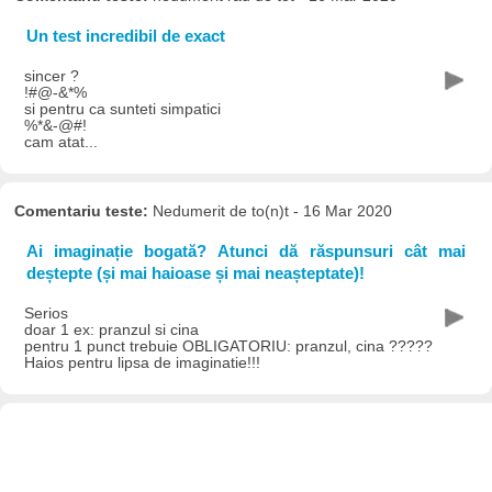
Un test incredibil de exact
sincer ?
!#@-&*%
si pentru ca sunteti simpatici
%*&-@#!
cam atat...
Comentariu teste:
Nedumerit de to(n)t - 16 Mar 2020
Ai imaginație bogată? Atunci dă răspunsuri cât mai
deștepte (și mai haioase și mai neașteptate)!
Serios
doar 1 ex: pranzul si cina
pentru 1 punct trebuie OBLIGATORIU: pranzul, cina ?????
Haios pentru lipsa de imaginatie!!!