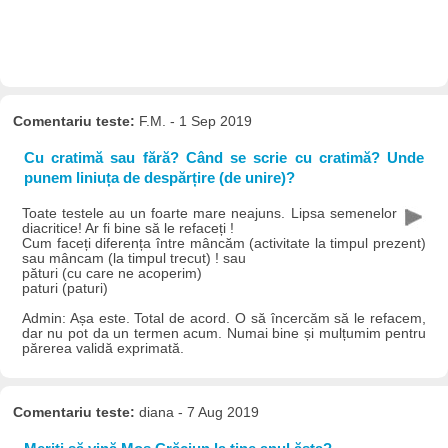
Comentariu teste:
F.M. - 1 Sep 2019
Cu cratimă sau fără? Când se scrie cu cratimă? Unde
punem liniuța de despărțire (de unire)?
Toate testele au un foarte mare neajuns. Lipsa semenelor
diacritice! Ar fi bine să le refaceți !
Cum faceți diferența între mâncăm (activitate la timpul prezent)
sau mâncam (la timpul trecut) ! sau
pături (cu care ne acoperim)
paturi (paturi)
Admin: Așa este. Total de acord. O să încercăm să le refacem,
dar nu pot da un termen acum. Numai bine și mulțumim pentru
părerea validă exprimată.
Comentariu teste:
diana - 7 Aug 2019