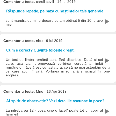
Comentariu teste:
caroll sevill - 14 Iul 2019
Răspunde repede, pe baza cunoștințelor tale generale
sunt mandra de mine deoare ce am obtinut 5 din 10 .bravo
mie
Comentariu teste:
nicu - 9 Iul 2019
Cum e corect? Cuvinte folosite greșit.
Un test de limba română scris fără diacritice. Dacă și cei
care, așa zis, promovează vorbirea corectă a limbii
române o măcelăresc cu tastatura, ce să ne mai așteptăm de la
cei care acum învață. Vorbirea în română și scrisul în rom-
engleză.
Comentariu teste:
Mno - 16 Apr 2019
Ai spirit de observație? Vezi detaliile ascunse în poze?
La intrebarea 12 - poza cine o face? poate tot un copil al
familiei!