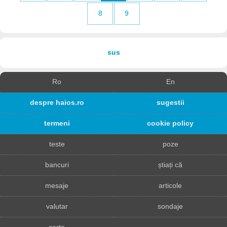
8
9
sus
Ro
En
despre haios.ro
sugestii
termeni
cookie policy
teste
poze
bancuri
știați că
mesaje
articole
valutar
sondaje