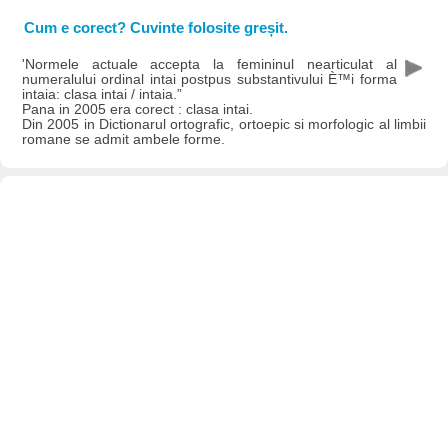
Cum e corect? Cuvinte folosite greșit.
'Normele actuale accepta la femininul nearticulat al
numeralului ordinal intai postpus substantivului È™i forma
intaia: clasa intai / intaia.”
Pana in 2005 era corect : clasa intai.
Din 2005 in Dictionarul ortografic, ortoepic si morfologic al limbii
romane se admit ambele forme.