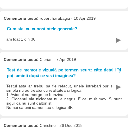
Comentariu teste:
robert harabagiu - 10 Apr 2019
Cum stai cu cunoștințele generale?
am loat 1 din 36
Comentariu teste:
Ciprian - 7 Apr 2019
Test de memorie vizuală pe termen scurt: câte detalii îți
poți aminti după ce vezi imaginea?
Testul asta ar trebui sa fie refacut, unele intrebari pur si
simplu nu au treaba cu realitatea si logica.
1. Avionul nu merge pe benzina.
2. Ciocanul ala niciodata nu e negru. E cel mult mov. Si sunt
sigur ca nu sunt daltonist.
Numai ca unii oameni au o logica SF.
Comentariu teste:
Christine - 26 Dec 2018