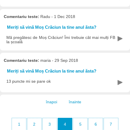
Comentariu teste:
Radu - 1 Dec 2018
Meriți să vină Moș Crăciun la tine anul ăsta?
Mă pregătesc de Moș Crăciun! Îmi trebuie cât mai mulți FB
la școală
Comentariu teste:
maria - 29 Sep 2018
Meriți să vină Moș Crăciun la tine anul ăsta?
13 puncte mi se pare ok
înapoi
înainte
1
2
3
4
5
6
7