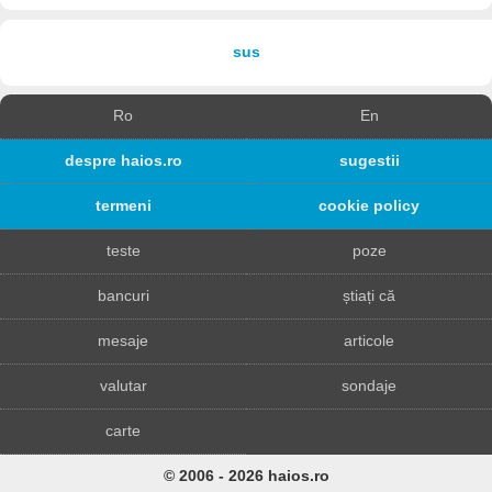
sus
Ro
En
despre haios.ro
sugestii
termeni
cookie policy
teste
poze
bancuri
știați că
mesaje
articole
valutar
sondaje
carte
© 2006 - 2026 haios.ro