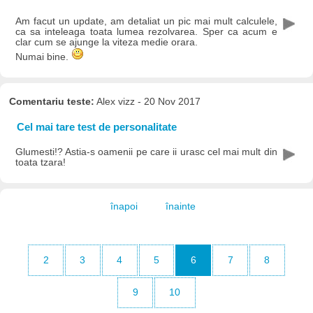
Am facut un update, am detaliat un pic mai mult calculele,
ca sa inteleaga toata lumea rezolvarea. Sper ca acum e
clar cum se ajunge la viteza medie orara.
Numai bine.
Comentariu teste:
Alex vizz - 20 Nov 2017
Cel mai tare test de personalitate
Glumesti!? Astia-s oamenii pe care ii urasc cel mai mult din
toata tzara!
înapoi
înainte
2
3
4
5
6
7
8
9
10