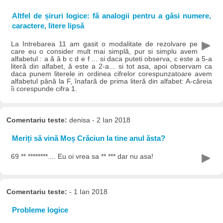
Altfel de șiruri logice: fă analogii pentru a găsi numere,
caractere, litere lipsă
La Intrebarea 11 am gasit o modalitate de rezolvare pe
care eu o consider mult mai simplă, pur si simplu avem
alfabetul : a ă â b c d e f ... si daca puteti observa, c este a 5-a
literă din alfabet, ă este a 2-a... si tot asa, apoi observam ca
daca punem literele in ordinea cifrelor corespunzatoare avem
alfabetul până la F, înafară de prima literă din alfabet: A-căreia
îi corespunde cifra 1.
Comentariu teste:
denisa - 2 Ian 2018
Meriți să vină Moș Crăciun la tine anul ăsta?
69 ** ********.... Eu oi vrea sa ** *** dar nu asa!
Comentariu teste:
- 1 Ian 2018
Probleme logice