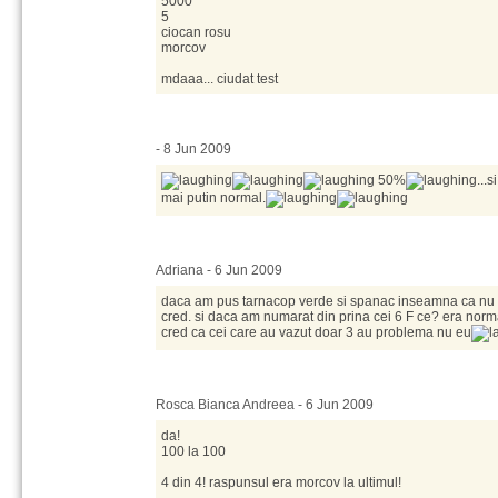
5000
5
ciocan rosu
morcov
mdaaa... ciudat test
- 8 Jun 2009
50%
...
mai putin normal.
Adriana - 6 Jun 2009
daca am pus tarnacop verde si spanac inseamna ca nu
cred. si daca am numarat din prina cei 6 F ce? era norm
cred ca cei care au vazut doar 3 au problema nu eu
Rosca Bianca Andreea - 6 Jun 2009
da!
100 la 100
4 din 4! raspunsul era morcov la ultimul!