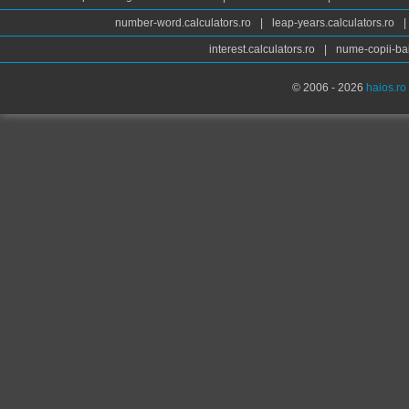
number-word.calculators.ro
|
leap-years.calculators.ro
|
interest.calculators.ro
|
nume-copii-bai
© 2006 - 2026
haios.ro