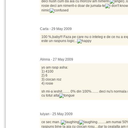
deci nush cum da aia cu morcov am nimerit-
)..
rosie deci am nimerit-o doar de jumata-te
nimic
Carla - 29 May 2009
100 %,baby!!! Faza pe care nu o inteleg e de ce nu a exp
este un raspuns logic...
Alinna - 27 May 2009
yo am rasp asha:
1) 4100
2) 6
3) ciocan roz
4) rosie
sh mi-a ieshit......... 0% din 100%........ deci nu's normala
cu totul alta
Iulyan - 25 May 2009
ce sec man..
..........am numai 50%
raspuns bine la aia cu ciocan rosu....dar la cealalta am 