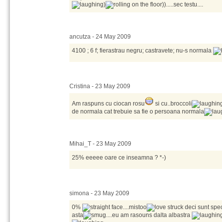
)
)).....sec testu....
ancutza - 24 May 2009
4100 ; 6 f; fierastrau negru; castravete; nu-s normala
Cristina - 23 May 2009
Am raspuns cu ciocan rosu
si cu..broccoli
de normala cat trebuie sa fie o persoana normala
Mihai_T - 23 May 2009
25% eeeee oare ce inseamna ? *-)
simona - 23 May 2009
0%
....mistoo
deci sunt spe
asta
....eu am rasouns dalta albastra