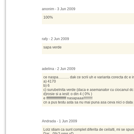
anonim - 3 Jun 2009
100%
rafy - 2 Jun 2009
sapa verde
adelina - 2 Jun 2009
ce naspa............ dak ce scrii uh e varianta corecta dc e 
a) 4170
b) 6
c) surubelnita verde (daca e asemanator cu ciocanul dc
d)rosie si a iesit: o din 4 ( 0% )
e ffffffffffffffffffffff nasapaaa!!!!!!!!!!
cn a pus testu asta sa nu mai puna asa ceva nici o data 
Andrada - 1 Jun 2009
Lolz stiam ca sunt complet diferita de ceilalti, mi se spun
Dar... 0%? omg xD