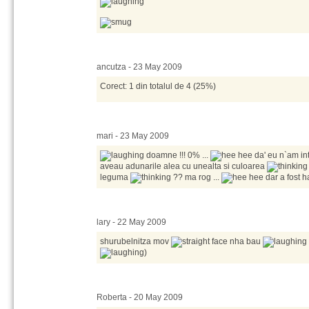
ancutza - 23 May 2009
Corect: 1 din totalul de 4 (25%)
mari - 23 May 2009
doamne !!! 0% ...
da' eu n`am inte
aveau adunarile alea cu unealta si culoarea
leguma
?? ma rog ...
dar a fost 
lary - 22 May 2009
shurubelnitza mov
nha bau
)
Roberta - 20 May 2009