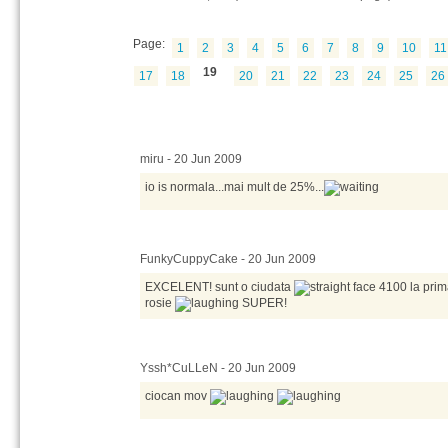
Page:
1
2
3
4
5
6
7
8
9
10
11
19
17
18
20
21
22
23
24
25
26
miru - 20 Jun 2009
io is normala...mai mult de 25%...
FunkyCuppyCake - 20 Jun 2009
EXCELENT! sunt o ciudata
4100 la prima
rosie
SUPER!
Yssh*CuLLeN - 20 Jun 2009
ciocan mov