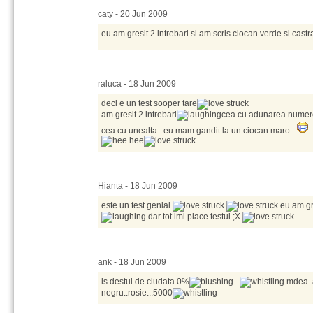
caty - 20 Jun 2009
eu am gresit 2 intrebari si am scris ciocan verde si cast
raluca - 18 Jun 2009
deci e un test sooper tare
am gresit 2 intrebari
cea cu adunarea numerel
cea cu unealta...eu mam gandit la un ciocan maro...
.
Hianta - 18 Jun 2009
este un test genial
eu am gr
dar tot imi place testul ;X
ank - 18 Jun 2009
is destul de ciudata 0%
...
mdea..
negru..rosie...5000