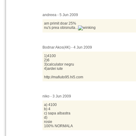
andreea - 5 Jun 2009
am primit doar 25%
nu's prea obisnuita...
Bodnar Akos(4K) - 4 Jun 2009
1)4100
2)6
3)calculator negru
4)ardei iute
http://mafiuto95.hi5.com
niko - 3 Jun 2009
a) 4100
b) 4
c) sapa albastra
d)
rosie
100% NORMALA