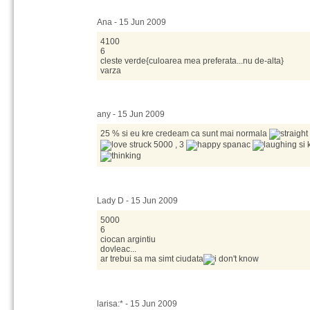
Ana - 15 Jun 2009
4100
6
cleste verde{culoarea mea preferata...nu de-alta}
varza
any - 15 Jun 2009
25 % si eu kre credeam ca sunt mai normala
5000 , 3
spanac
si 
Lady D - 15 Jun 2009
5000
6
ciocan argintiu
dovleac...
ar trebui sa ma simt ciudata
larisa:* - 15 Jun 2009