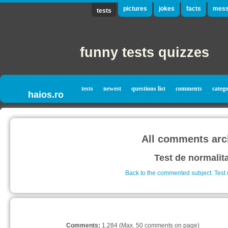
pictures
jokes
facts
mess
tests
funny tests quizzes
tests
newest
questions list
comments
catego
haios.ro
All comments arc
Test de normalit
Back to the commented subject: Test 
Comments:
1,284 (Max. 50 comments on page)