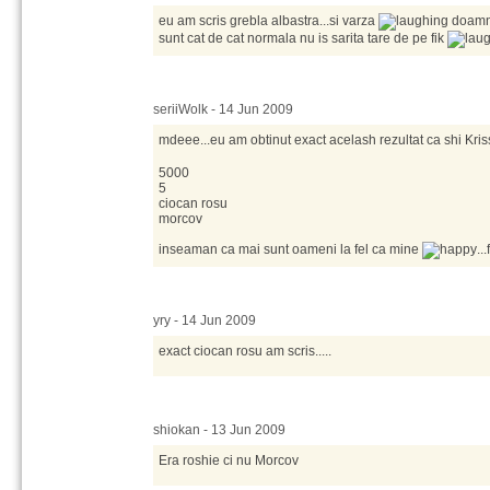
eu am scris grebla albastra...si varza
doamne
sunt cat de cat normala nu is sarita tare de pe fik
seriiWolk - 14 Jun 2009
mdeee...eu am obtinut exact acelash rezultat ca shi Kri
5000
5
ciocan rosu
morcov
inseaman ca mai sunt oameni la fel ca mine
..
yry - 14 Jun 2009
exact ciocan rosu am scris.....
shiokan - 13 Jun 2009
Era roshie ci nu Morcov