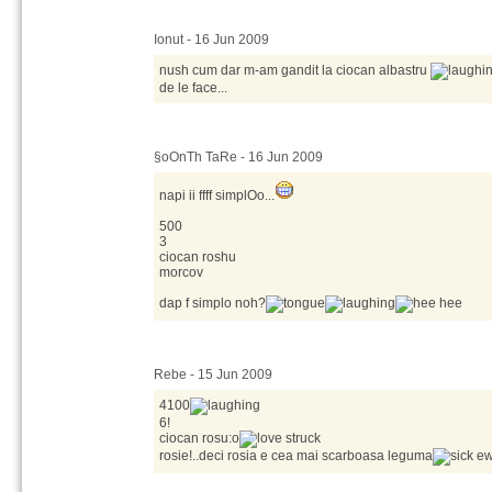
Ionut - 16 Jun 2009
nush cum dar m-am gandit la ciocan albastru
de le face...
§oOnTh TaRe - 16 Jun 2009
napi ii ffff simplOo...
500
3
ciocan roshu
morcov
dap f simplo noh?
Rebe - 15 Jun 2009
4100
6!
ciocan rosu:o
rosie!..deci rosia e cea mai scarboasa leguma
ew