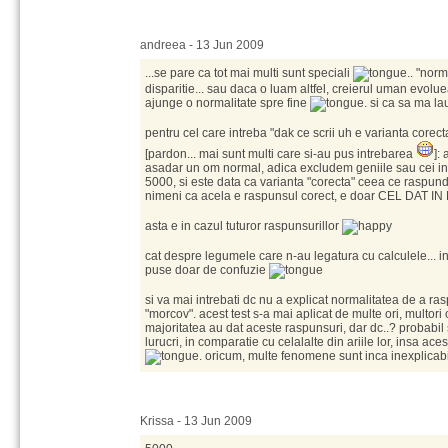
andreea - 13 Jun 2009
...se pare ca tot mai multi sunt speciali
.. "nor
disparitie... sau daca o luam altfel, creierul uman evolue
ajunge o normalitate spre fine
. si ca sa ma la
pentru cel care intreba "dak ce scrii uh e varianta corecta
[pardon... mai sunt multi care si-au pus intrebarea
]:
asadar un om normal, adica excludem geniile sau cei in
5000, si este data ca varianta "corecta" ceea ce raspun
nimeni ca acela e raspunsul corect, e doar CEL DAT
asta e in cazul tuturor raspunsurillor
cat despre legumele care n-au legatura cu calculele... i
puse doar de confuzie
si va mai intrebati dc nu a explicat normalitatea de a r
"morcov". acest test s-a mai aplicat de multe ori, multori
majoritatea au dat aceste raspunsuri, dar dc..? probabil 
lurucri, in comparatie cu celalalte din ariile lor, insa aces
. oricum, multe fenomene sunt inca inexplicab
Krissa - 13 Jun 2009