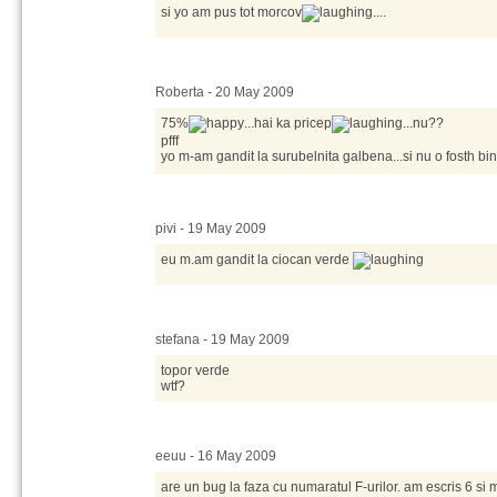
si yo am pus tot morcov
....
Roberta - 20 May 2009
75%
...hai ka pricep
...nu??
pfff
yo m-am gandit la surubelnita galbena...si nu o fosth bi
pivi - 19 May 2009
eu m.am gandit la ciocan verde
stefana - 19 May 2009
topor verde
wtf?
eeuu - 16 May 2009
are un bug la faza cu numaratul F-urilor. am escris 6 si 