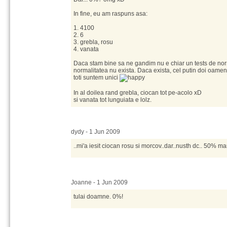
In fine, eu am raspuns asa:
1. 4100
2. 6
3. grebla, rosu
4. vanata
Daca stam bine sa ne gandim nu e chiar un tests de norm
normalitatea nu exista. Daca exista, cel putin doi oameni 
toti suntem unici
In al doilea rand grebla, ciocan tot pe-acolo xD
si vanata tot lunguiata e lolz.
dydy - 1 Jun 2009
..mi'a iesit ciocan rosu si morcov..dar..nusth dc.. 50% ma
Joanne - 1 Jun 2009
tulai doamne. 0%!