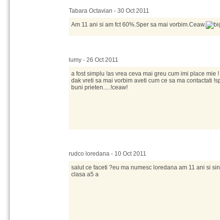
Tabara Octavian - 30 Oct 2011
Am 11 ani si am fct 60%.Sper sa mai vorbim.Ceaw.
lumy - 26 Oct 2011
a fost simplu !as vrea ceva mai greu cum imi place mie !
dak vreti sa mai vorbim aveti cum ce sa ma contactati !s
buni prieten.....!ceaw!
rudco loredana - 10 Oct 2011
salut ce faceti ?eu ma numesc loredana am 11 ani si sint
clasa a5 a