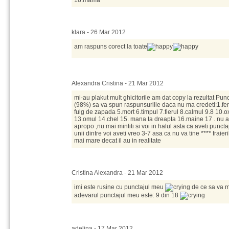
18.mama
klara - 26 Mar 2012
am raspuns corect la toate
Alexandra Cristina - 21 Mar 2012
mi-au plakut mult ghicitorile am dat copy la rezultat Punc
(98%) sa va spun raspunsurille daca nu ma credeti:1.fem
fulg de zapada 5.mort 6.timpul 7.fierul 8.calmul 9.8 10.
13.omul 14.chel 15. mana ta dreapta 16.maine 17 . nu a
apropo ,nu mai mintiti si voi in halul asta ca aveti punctaj
unii dintre voi aveti vreo 3-7 asa ca nu va tine **** fraie
mai mare decat il au in realitate
Cristina Alexandra - 21 Mar 2012
imi este rusine cu punctajul meu
de ce sa va m
adevarul punctajul meu este: 9 din 18
adelina - 17 Mar 2012