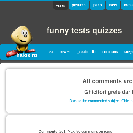
pictures
jokes
facts
mess
tests
funny tests quizzes
tests
newest
questions list
comments
catego
haios.ro
All comments arc
Ghicitori grele dar 
Back to the commented subject: Ghicitor
Comments:
261 (Max. 50 comments on page)