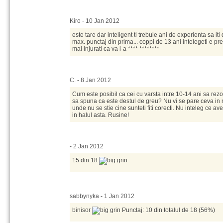
Kiro - 10 Jan 2012
este tare dar inteligent ti trebuie ani de experienta sa 
max. punctaj din prima... coppi de 13 ani intelegeti e pr
mai injurati ca va i-a **** ********
C. - 8 Jan 2012
Cum este posibil ca cei cu varsta intre 10-14 ani sa rezo
sa spuna ca este destul de greu? Nu vi se pare ceva i
unde nu se stie cine sunteti fiti corecti. Nu inteleg ce ave
in halul asta. Rusine!
- 2 Jan 2012
15 din 18
sabbynyka - 1 Jan 2012
binisor
Punctaj: 10 din totalul de 18 (56%)