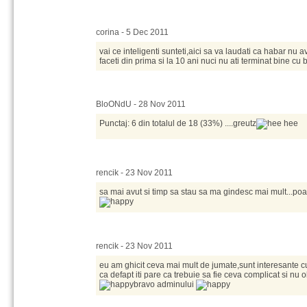
corina - 5 Dec 2011
vai ce inteligenti sunteti,aici sa va laudati ca habar nu a
faceti din prima si la 10 ani nuci nu ati terminat bine cu 
BloONdU - 28 Nov 2011
Punctaj: 6 din totalul de 18 (33%) ....greutz
rencik - 23 Nov 2011
sa mai avut si timp sa stau sa ma gindesc mai mult...poa
rencik - 23 Nov 2011
eu am ghicit ceva mai mult de jumate,sunt interesante c
ca defapt iti pare ca trebuie sa fie ceva complicat si nu 
bravo adminului