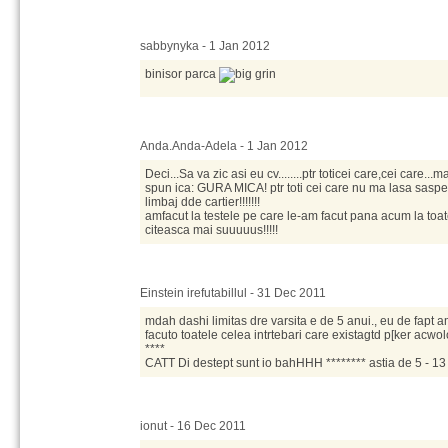
sabbynyka - 1 Jan 2012
binisor parca
Anda.Anda-Adela - 1 Jan 2012
Deci...Sa va zic asi eu cv........ptr toticei care,cei care...
spun ica: GURA MICA! ptr toti cei care nu ma lasa sasper
limbaj dde cartier!!!!!!!
amfacut la testele pe care le-am facut pana acum la to
citeasca mai suuuuus!!!!!
Einstein irefutabillul - 31 Dec 2011
mdah dashi limitas dre varsita e de 5 anui., eu de fapt a
facuto toatele celea intrtebari care existagtd p[ker acwo
****
CATT Di destept sunt io bahHHH ******** astia de 5 - 13 
ionut - 16 Dec 2011