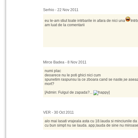
Serhio - 22 Nov 2011
eu le-am stiut toate intrbarile in afara de nici una
Intrb
am luat de la comentarii
Mirce Badea - 8 Nov 2011
numi plac
deoarece nu le poti ghici nici cum
spunetim raspunsu la ce zboara cand se naste,se aseaza
mort?
[Admin: Fulgul de zapada?...
]
VER - 30 Oct 2011
alo mai lasati vrajeala asta cu 18.lauda si minciunile da 
cu bun simpt nu se lauda. app,lauda de sine nu miroase