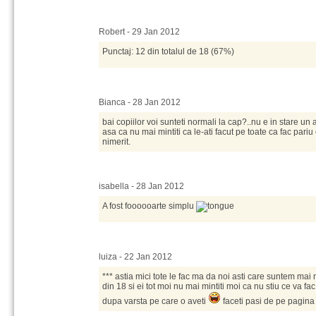
Robert - 29 Jan 2012
Punctaj: 12 din totalul de 18 (67%)
Bianca - 28 Jan 2012
bai copiilor voi sunteti normali la cap?..nu e in stare un 
asa ca nu mai mintiti ca le-ati facut pe toate ca fac pariu
nimerit.
isabella - 28 Jan 2012
A fost foooooarte simplu
luiza - 22 Jan 2012
*** astia mici tote le fac ma da noi asti care suntem mai
din 18 si ei tot moi nu mai mintiti moi ca nu stiu ce va fa
dupa varsta pe care o aveti
faceti pasi de pe pagina 