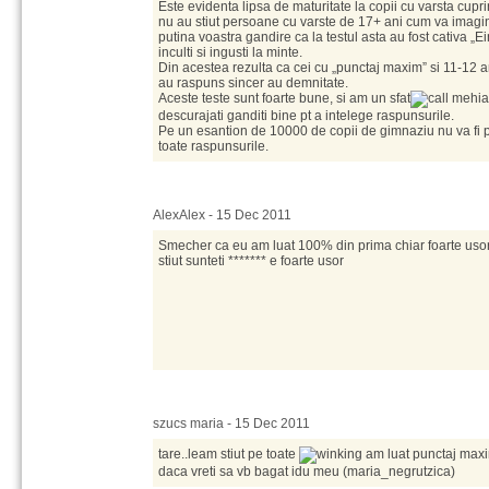
Este evidenta lipsa de maturitate la copii cu varsta cupr
nu au stiut persoane cu varste de 17+ ani cum va imagina
putina voastra gandire ca la testul asta au fost cativa „Ei
inculti si ingusti la minte.
Din acestea rezulta ca cei cu „punctaj maxim” si 11-12 an
au raspuns sincer au demnitate.
Aceste teste sunt foarte bune, si am un sfat
hia
descurajati ganditi bine pt a intelege raspunsurile.
Pe un esantion de 10000 de copii de gimnaziu nu va fi 
toate raspunsurile.
AlexAlex - 15 Dec 2011
Smecher ca eu am luat 100% din prima chiar foarte usor.
stiut sunteti ******* e foarte usor
szucs maria - 15 Dec 2011
tare..leam stiut pe toate
am luat punctaj maxi
daca vreti sa vb bagat idu meu (maria_negrutzica)