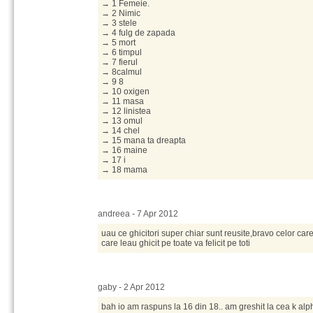
→ 1 Femeie.
→ 2 Nimic
→ 3 stele
→ 4 fulg de zapada
→ 5 mort
→ 6 timpul
→ 7 fierul
→ 8calmul
→ 9 8
→ 10 oxigen
→ 11 masa
→ 12 linistea
→ 13 omul
→ 14 chel
→ 15 mana ta dreapta
→ 16 maine
→ 17 i
→ 18 mama
andreea - 7 Apr 2012
uau ce ghicitori super chiar sunt reusite,bravo celor care
care leau ghicit pe toate va felicit pe toti
gaby - 2 Apr 2012
bah io am raspuns la 16 din 18.. am greshit la cea k alp