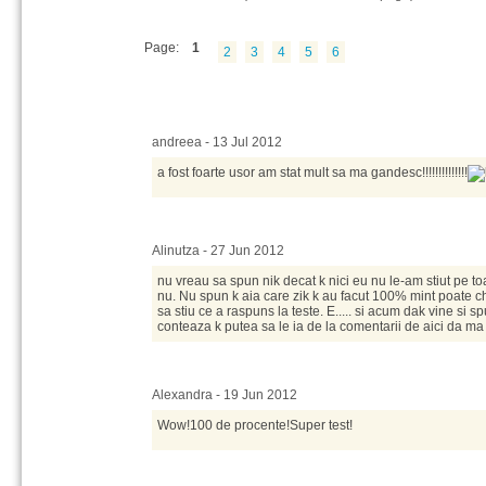
Page:
1
2
3
4
5
6
andreea - 13 Jul 2012
a fost foarte usor am stat mult sa ma gandesc!!!!!!!!!!!!!!
Alinutza - 27 Jun 2012
nu vreau sa spun nik decat k nici eu nu le-am stiut pe to
nu. Nu spun k aia care zik k au facut 100% mint poate chi
sa stiu ce a raspuns la teste. E..... si acum dak vine si 
conteaza k putea sa le ia de la comentarii de aici da ma 
Alexandra - 19 Jun 2012
Wow!100 de procente!Super test!