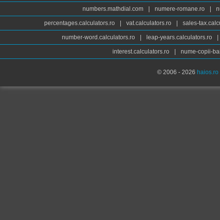
numbers.mathdial.com
|
numere-romane.ro
|
n
percentages.calculators.ro
|
vat.calculators.ro
|
sales-tax.calc
number-word.calculators.ro
|
leap-years.calculators.ro
|
interest.calculators.ro
|
nume-copii-bai
© 2006 - 2026
haios.ro