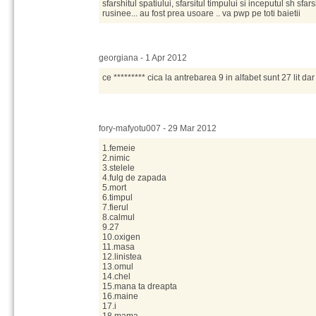
sfarshitul spatiului, sfarsitul timpului si inceputul sh sfarsit
rusinee... au fost prea usoare .. va pwp pe toti baietii
georgiana - 1 Apr 2012
ce ********* cica la antrebarea 9 in alfabet sunt 27 lit dar d
fory-mafyotu007 - 29 Mar 2012
1.femeie
2.nimic
3.stelele
4.fulg de zapada
5.mort
6.timpul
7.fierul
8.calmul
9.27
10.oxigen
11.masa
12.linistea
13.omul
14.chel
15.mana ta dreapta
16.maine
17.i