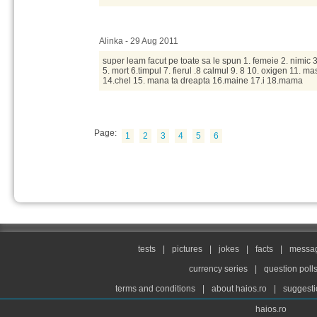
Alinka - 29 Aug 2011
super leam facut pe toate sa le spun 1. femeie 2. nimic 3
5. mort 6.timpul 7. fierul .8 calmul 9. 8 10. oxigen 11. ma
14.chel 15. mana ta dreapta 16.maine 17.i 18.mama
Page:
1
2
3
4
5
6
tests
|
pictures
|
jokes
|
facts
|
messag
currency series
|
question poll
terms and conditions
|
about haios.ro
|
suggesti
haios.ro