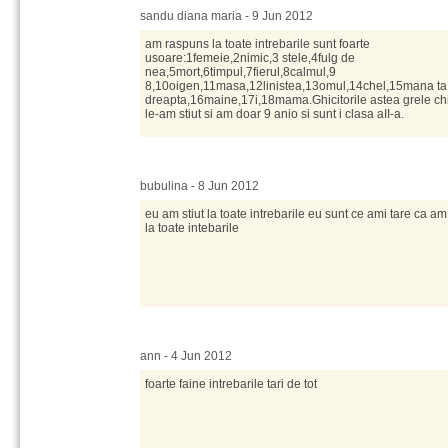
sandu diana maria - 9 Jun 2012
am raspuns la toate intrebarile sunt foarte
usoare:1femeie,2nimic,3 stele,4fulg de
nea,5mort,6timpul,7fierul,8calmul,9
8,10oigen,11masa,12linistea,13omul,14chel,15mana ta
dreapta,16maine,17i,18mama.Ghicitorile astea grele chi
le-am stiut si am doar 9 anio si sunt i clasa aII-a.
bubulina - 8 Jun 2012
eu am stiut la toate intrebarile eu sunt ce ami tare ca a
la toate intebarile
ann - 4 Jun 2012
foarte faine intrebarile tari de tot