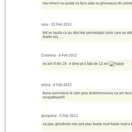
ma nimeni nu poate sa faca asta sa ghiceasca din prima
razu - 22 Feb 2012
toti se lauda ca au stiut dar procentajul celor care au da
foarte mic......
Cosmina - 9 Feb 2012
eu am 8 din 18 . e bine pt o fata de 12 ani
elena - 6 Feb 2012
buna sunt elena !e cam greu testul!recunosc ca am facut
incepatoare!!!
giorgiana - 5 Feb 2012
va plac ghicitorile mie ami plac foarte mult foarte mult e 