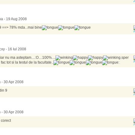
na - 19 Aug 2008
9 ==> 78% mda...mai bine
xy - 16 Iul 2008
iar nu ma asteptam....:O....100%....
.sper
 fac tot si la testul de la facultate..
:
n - 30 Apr 2008
din 9
n - 30 Apr 2008
t corect