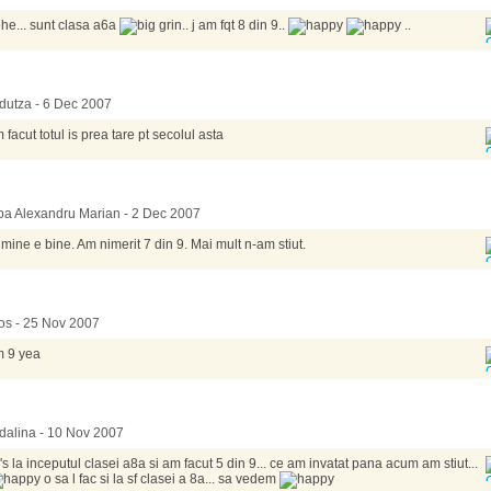
he... sunt clasa a6a
.. j am fqt 8 din 9..
..
utza - 6 Dec 2007
 facut totul is prea tare pt secolul asta
a Alexandru Marian - 2 Dec 2007
 mine e bine. Am nimerit 7 din 9. Mai mult n-am stiut.
tos - 25 Nov 2007
 9 yea
alina - 10 Nov 2007
's la inceputul clasei a8a si am facut 5 din 9... ce am invatat pana acum am stiut...
o sa l fac si la sf clasei a 8a... sa vedem