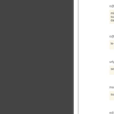
o@
mi
su
da
o@
le
urt
se
mar
su
edi