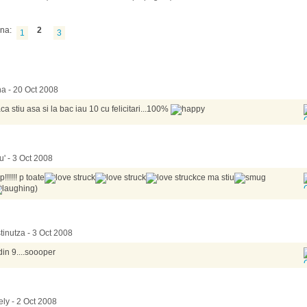
na:
2
1
3
na - 20 Oct 2008
ca stiu asa si la bac iau 10 cu felicitari...100%
u' - 3 Oct 2008
p!!!!!! p toate
ce ma stiu
)
stinutza - 3 Oct 2008
din 9....soooper
ely - 2 Oct 2008