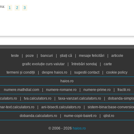
na:
1
2
3
teste
|
poze
|
bancuri
|
știați că
|
mesaje felicitări
|
articole
grafic evoluție curs valutar
|
întrebări sondaj
|
carte
termeni și condiții
|
despre haios.ro
|
sugestii contact
|
cookie policy
haios.ro
numere.mathdial.com
|
numere-romane.ro
|
numere-prime.ro
|
fractii.ro
culators.ro
|
tva.calculators.ro
|
taxa-vanzari.calculators.ro
|
dobanda-simpla.
ar-text.calculators.ro
|
ani-bisecti.calculators.ro
|
sistem-binar.base-conversio
dobanda.calculators.ro
|
nume-copii-baieti.ro
|
qlist.ro
© 2006 - 2026
haios.ro