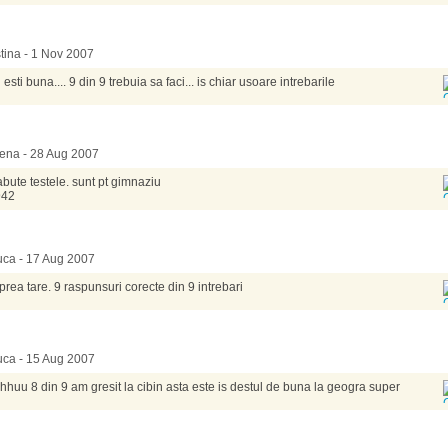
stina - 1 Nov 2007
 esti buna.... 9 din 9 trebuia sa faci... is chiar usoare intrebarile
rena - 28 Aug 2007
abute testele. sunt pt gimnaziu
942
uca - 17 Aug 2007
 prea tare. 9 raspunsuri corecte din 9 intrebari
uca - 15 Aug 2007
hhuu 8 din 9 am gresit la cibin asta este is destul de buna la geogra super