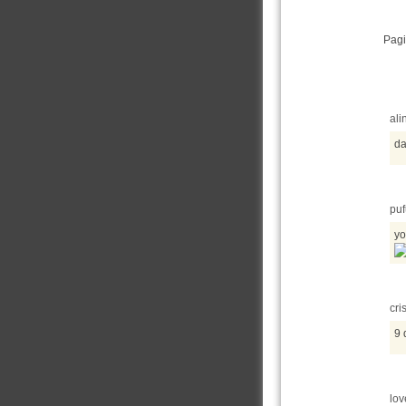
Pagi
ali
da
puf
yo
cri
9 
lov