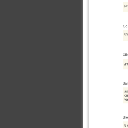
pr
Cos
89
Xti
67
dan
am
cu
va
dre
8 