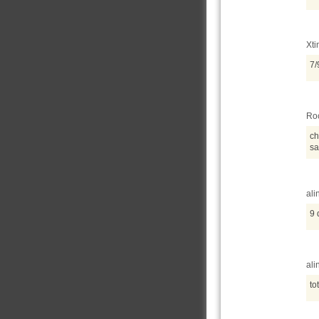
Xti
7/
Roc
ch
sa
ali
9 
ali
to