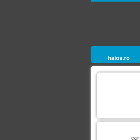
haios.ro
Come