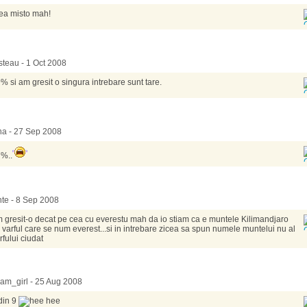
ea misto mah!
teau - 1 Oct 2008
% si am gresit o singura intrebare sunt tare.
na - 27 Sep 2008
%..
te - 8 Sep 2008
 gresit-o decat pe cea cu everestu mah da io stiam ca e muntele Kilimandjaro
 varful care se num everest...si in intrebare zicea sa spun numele muntelui nu al
rfului ciudat
am_girl - 25 Aug 2008
din 9