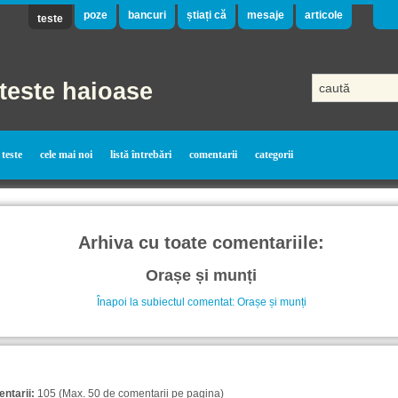
poze
bancuri
știați că
mesaje
articole
teste
teste haioase
teste
cele mai noi
listă întrebări
comentarii
categorii
Arhiva cu toate comentariile:
Orașe și munți
Înapoi la subiectul comentat: Orașe și munți
ntarii:
105 (Max. 50 de comentarii pe pagina)