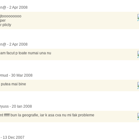
n@ - 2 Apr 2008
jtooooooooo
per
r plicty
n@ - 2 Apr 2008
-am facut p toate numai una nu
ymud - 30 Mar 2008
 putea mai bine
yuss - 20 Ian 2008
nt ffffff bun la geografie, iar k asa cva nu mi fak probleme
 - 13 Dec 2007