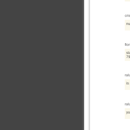
cri
nu
flo
sl
7
ral
is
ral
yu