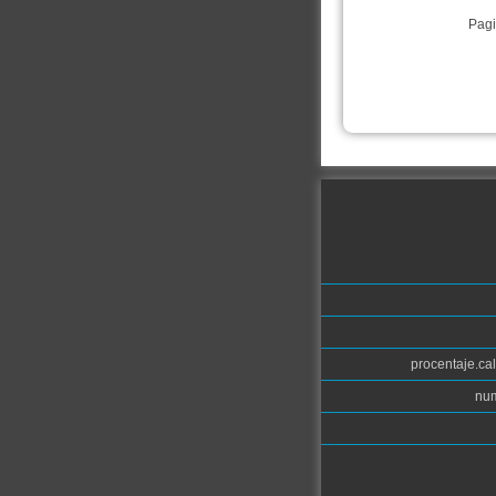
Pagi
procentaje.cal
num