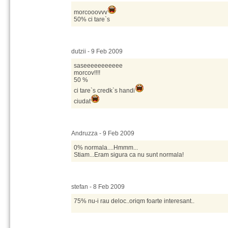
morcooovvv
50% ci tare`s
dutzii - 9 Feb 2009
saseeeeeeeeeee
morcov!!!!
50 %
ci tare`s credk`s handi
ciudat
Andruzza - 9 Feb 2009
0% normala....Hmmm...
Stiam...Eram sigura ca nu sunt normala!
stefan - 8 Feb 2009
75% nu-i rau deloc..oriqm foarte interesant..