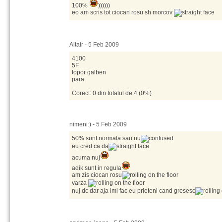
100%
))))))
eo am scris tot ciocan rosu sh morcov
Altair - 5 Feb 2009
4100
5F
topor galben
para
Corect: 0 din totalul de 4 (0%)
nimeni:) - 5 Feb 2009
50% sunt normala sau nu
eu cred ca da
acuma nuj
adik sunt in regula
am zis ciocan rosu
varza
nuj dc dar aja imi fac eu prieteni cand gresesc