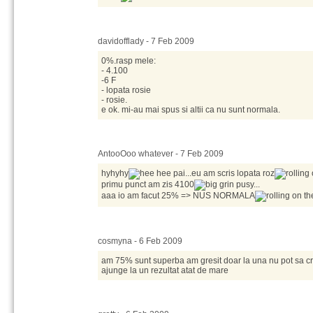
davidofflady - 7 Feb 2009
0%.rasp mele:
- 4.100
-6 F
- lopata rosie
- rosie.
e ok. mi-au mai spus si altii ca nu sunt normala.
AntooOoo whatever - 7 Feb 2009
hyhyhy
pai...eu am scris lopata roz
primu punct am zis 4100
pusy...
aaa io am facut 25% => NUS NORMALA
cosmyna - 6 Feb 2009
am 75% sunt superba am gresit doar la una nu pot sa cr
ajunge la un rezultat atat de mare