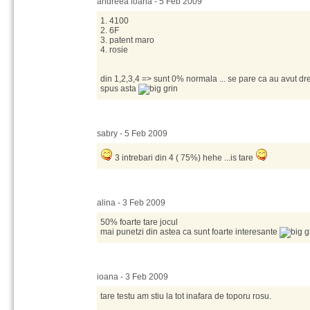
andreea ioana - 5 Feb 2009
1. 4100
2. 6F
3. patent maro
4. rosie
din 1,2,3,4 => sunt 0% normala ... se pare ca au avut dr
spus asta
sabry - 5 Feb 2009
3 intrebari din 4 ( 75%) hehe ...is tare
alina - 3 Feb 2009
50% foarte tare jocul
mai punetzi din astea ca sunt foarte interesante
ioana - 3 Feb 2009
tare testu am stiu la tot inafara de toporu rosu.