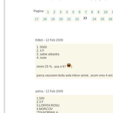
Pagina:
1
2
3
4
5
6
7
8
9
10
23
17
18
19
20
21
22
24
25
26
Kitteh - 12 Feb 2009
1. 5000
2. 4 F
3. sabie albastra
4. rosie
mmm 25 %.. asa o fi?
)
parca vazusem testu asta intrun serial.. acum vreo 4 ani.
adina - 12 Feb 2009
1.500
2.3 F
3.LOPATA ROSU
4.MORCOV
75%NORMALA