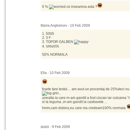
0 %
ce inseamna asta ?
Maria Anghelcev - 10 Feb 2009
1. 5000
2. 3 F
3. TOPOR GALBEN
4. VANATA
50% NORMALA
Ella - 10 Feb 2009
foarte tare testul.... am avut un procentaj de 25%deci n
...
unealta la care m-am gandit a fost ciocan iar culoarea "
si la leguma ,m-am gandit la castravete ...
hmm,cam dubios,eu care ma credeam100% normala
dutzii - 9 Feb 2009