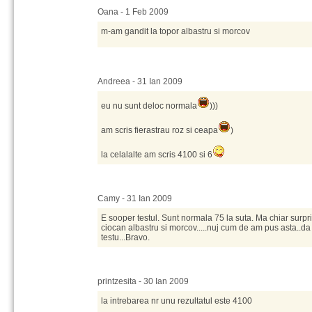
Oana - 1 Feb 2009
m-am gandit la topor albastru si morcov
Andreea - 31 Ian 2009
eu nu sunt deloc normala
)))
am scris fierastrau roz si ceapa
)
la celalalte am scris 4100 si 6
Camy - 31 Ian 2009
E sooper testul. Sunt normala 75 la suta. Ma chiar surpr
ciocan albastru si morcov.....nuj cum de am pus asta..d
testu...Bravo.
printzesita - 30 Ian 2009
la intrebarea nr unu rezultatul este 4100