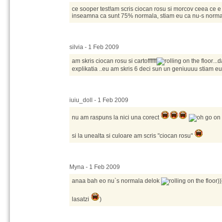
ce sooper test!am scris ciocan rosu si morcov ceea ce e
inseamna ca sunt 75% normala, stiam eu ca nu-s norm
silvia - 1 Feb 2009
am skris ciocan rosu si cartoffffff
...
explikatia ..eu am skris 6 deci sun un geniuuuu stiam eu
iuiu_doll - 1 Feb 2009
nu am raspuns la nici una corect
si la unealta si culoare am scris "ciocan rosu"
Myna - 1 Feb 2009
anaa bah eo nu`s normala delok
))
lasatzi
)