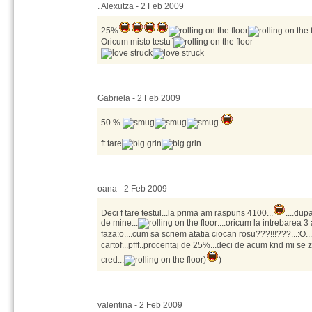
. Alexutza - 2 Feb 2009
25%
Oricum misto testu`
Gabriela - 2 Feb 2009
50 %
ft tare
oana - 2 Feb 2009
Deci f tare testul...la prima am raspuns 4100...
....dup
de mine...
....oricum la intrebarea 3
faza:o....cum sa scriem atatia ciocan rosu???!!!???...:O...
cartof...pfff..procentaj de 25%...deci de acum knd mi se 
cred...
)
)
valentina - 2 Feb 2009