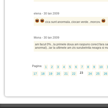
elena - 30 Ian 2009
cica sunt anormala..ciocan verde...morcov..
Mona - 30 Ian 2009
am facut 0%...la primele doua am raspuns corect fara sa t
anormal)...iar la ultimele am zis surubelnita neagra si mar
Pagina:
1
2
3
4
5
6
7
8
9
10
23
17
18
19
20
21
22
24
25
26