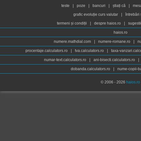
teste
|
poze
|
bancuri
|
știați că
|
mesaj
grafic evoluție curs valutar
|
întrebări
termeni și condiții
|
despre haios.ro
|
sugesti
haios.ro
numere.mathdial.com
|
numere-romane.ro
|
n
procentaje.calculators.ro
|
tva.calculators.ro
|
taxa-vanzari.calc
numar-text.calculators.ro
|
ani-bisecti.calculators.ro
|
dobanda.calculators.ro
|
nume-copii-ba
© 2006 - 2026
haios.ro