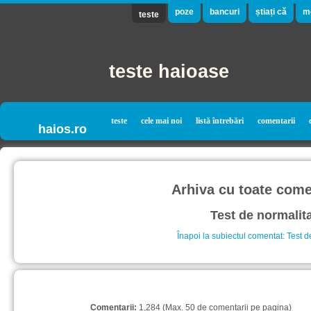
poze
bancuri
știați că
m
teste
teste haioase
teste
cele mai noi
listă întrebări
comentarii
haios.ro
Arhiva cu toate comen
Test de normalit
Înapoi la subiectul comentat: Test d
Comentarii:
1,284 (Max. 50 de comentarii pe pagina)