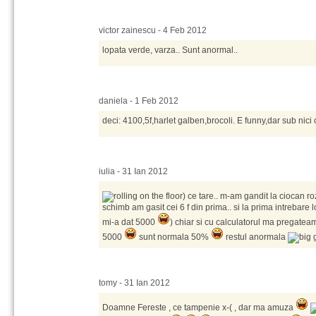
victor zainescu - 4 Feb 2012
lopata verde, varza.. Sunt anormal..
daniela - 1 Feb 2012
deci: 4100,5f,harlet galben,brocoli. E funny,dar sub nici
iulia - 31 Ian 2012
) ce tare.. m-am gandit la ciocan r
schimb am gasit cei 6 f din prima.. si la prima intrebare l
mi-a dat 5000
) chiar si cu calculatorul ma pregatea
5000
sunt normala 50%
restul anormala
tomy - 31 Ian 2012
Doamne Fereste , ce tampenie x-( , dar ma amuza