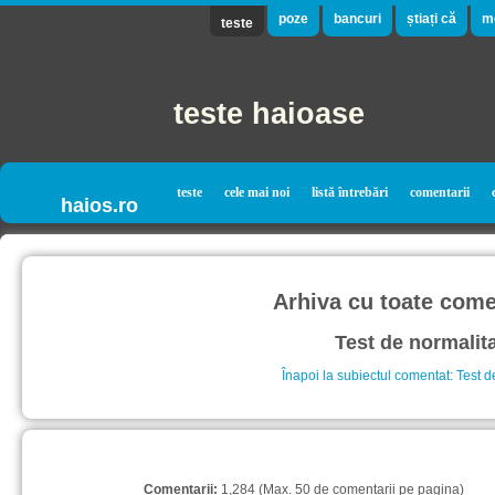
poze
bancuri
știați că
m
teste
teste haioase
teste
cele mai noi
listă întrebări
comentarii
haios.ro
Arhiva cu toate comen
Test de normalit
Înapoi la subiectul comentat: Test d
Comentarii:
1,284 (Max. 50 de comentarii pe pagina)