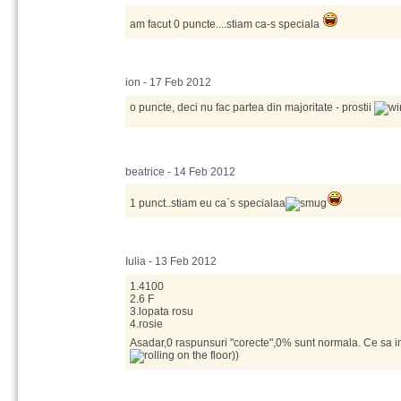
am facut 0 puncte....stiam ca-s speciala
ion - 17 Feb 2012
o puncte, deci nu fac partea din majoritate - prostii
beatrice - 14 Feb 2012
1 punct..stiam eu ca`s specialaa
Iulia - 13 Feb 2012
1.4100
2.6 F
3.lopata rosu
4.rosie
Asadar,0 raspunsuri "corecte",0% sunt normala. Ce sa 
))