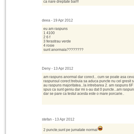
ca nare dreptate bai!!!
deea - 19 Apr 2012
eu am raspuns
1 4100
2 6 f
3 ferastrau verde
4 rosie
sunt anormala????????
Deny - 13 Apr 2012
am raspuns anormal dar corect... cum se poate asa ce
raspunsul corect trebuia sa aduca puncte nu cel gresit 
au raspuns majoritatea...la intrebarea 2. am raspuns 6F 
spus ca sunt geniu dar mi s-au dat 0 puncte...am raspun
dar se pare ca testul acesta este o mare porcarie..
stefan - 13 Apr 2012
2 puncte,sunt pe jumatate normal