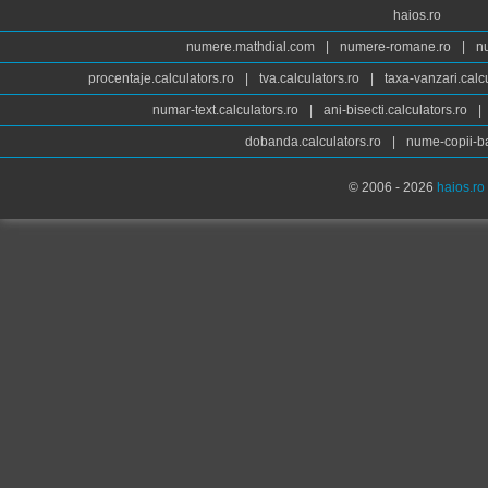
haios.ro
numere.mathdial.com
|
numere-romane.ro
|
n
procentaje.calculators.ro
|
tva.calculators.ro
|
taxa-vanzari.calc
numar-text.calculators.ro
|
ani-bisecti.calculators.ro
|
dobanda.calculators.ro
|
nume-copii-ba
© 2006 - 2026
haios.ro