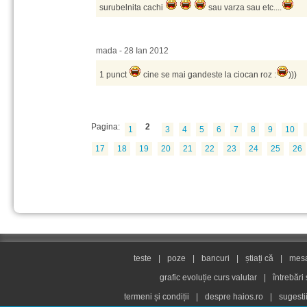
surubelnita cachi
sau varza sau etc....
mada - 28 Ian 2012
1 punct
cine se mai gandeste la ciocan roz :
)))
Pagina:
2
1
3
4
5
6
7
8
9
10
17
18
19
20
21
22
23
24
25
26
teste
|
poze
|
bancuri
|
știați că
|
mesaj
grafic evoluție curs valutar
|
întrebări
termeni și condiții
|
despre haios.ro
|
sugesti