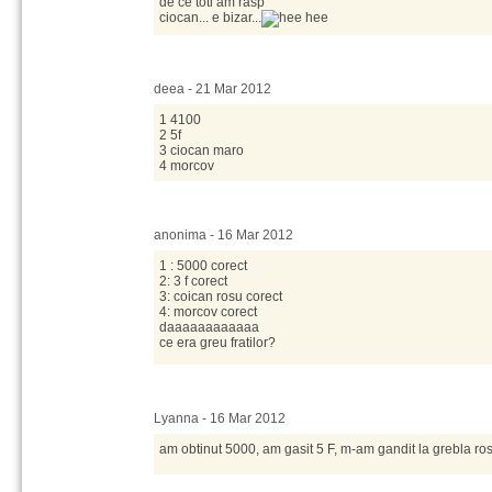
de ce toti am rasp
ciocan... e bizar...
deea - 21 Mar 2012
1 4100
2 5f
3 ciocan maro
4 morcov
anonima - 16 Mar 2012
1 : 5000 corect
2: 3 f corect
3: coican rosu corect
4: morcov corect
daaaaaaaaaaaa
ce era greu fratilor?
Lyanna - 16 Mar 2012
am obtinut 5000, am gasit 5 F, m-am gandit la grebla rosi