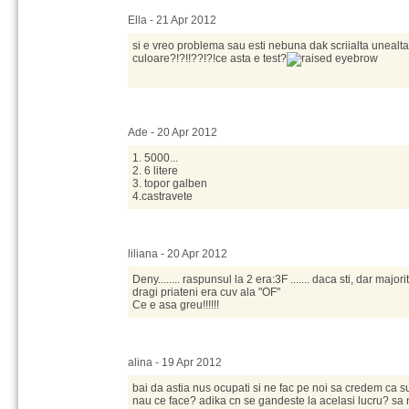
Ella - 21 Apr 2012
si e vreo problema sau esti nebuna dak scriialta unealta
culoare?!?!!??!?!ce asta e test?
Ade - 20 Apr 2012
1. 5000...
2. 6 litere
3. topor galben
4.castravete
liliana - 20 Apr 2012
Deny........ raspunsul la 2 era:3F ....... daca sti, dar major
dragi priateni era cuv ala "OF"
Ce e asa greu!!!!!!
alina - 19 Apr 2012
bai da astia nus ocupati si ne fac pe noi sa credem ca 
nau ce face? adika cn se gandeste la acelasi lucru? sa n