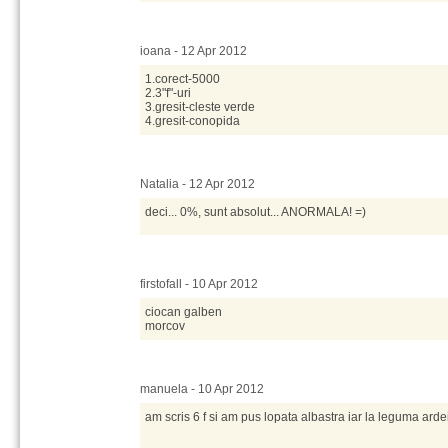
ioana - 12 Apr 2012
1.corect-5000
2.3"f"-uri
3.gresit-cleste verde
4.gresit-conopida
Natalia - 12 Apr 2012
deci... 0%, sunt absolut... ANORMALA! =)
firstofall - 10 Apr 2012
ciocan galben
morcov
manuela - 10 Apr 2012
am scris 6 f si am pus lopata albastra iar la leguma arde