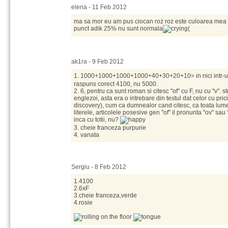
elena - 11 Feb 2012
ma sa mor eu am pus ciocan roz roz este culoarea mea 
punct adik 25% nu sunt normala
(
ak1ra - 9 Feb 2012
1. 1000+1000+1000+1000+40+30+20+10= in nici intr-
raspuns corect 4100, nu 5000.
2. 6, pentru ca sunt roman si citesc "of" cu F, nu cu "v". 
englezoi, asta era o intrebare din testul dat celor cu pr
discovery), cum ca dumnealor cand citesc, ca toata lumea 
literele, articolele posesive gen "of" il pronunta "ov" sa
inca cu totii, nu?
3. cheie franceza purpurie
4. vanata
Sergiu - 8 Feb 2012
1.4100
2.6xF
3.cheie franceza,verde
4.rosie