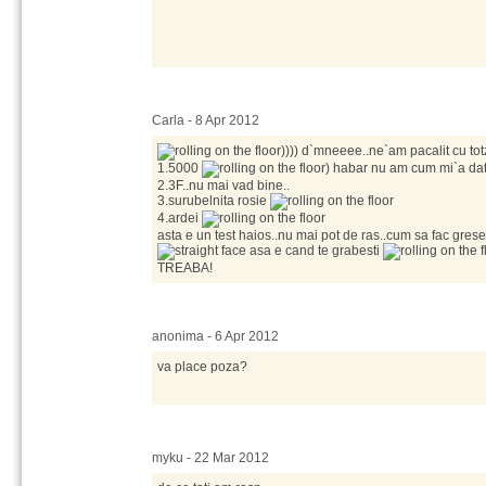
Carla - 8 Apr 2012
)))) d`mneeee..ne`am pacalit cu totz
1.5000
) habar nu am cum mi`a dat
2.3F..nu mai vad bine..
3.surubelnita rosie
4.ardei
asta e un test haios..nu mai pot de ras..cum sa fac gres
asa e cand te grabesti
TREABA!
anonima - 6 Apr 2012
va place poza?
myku - 22 Mar 2012