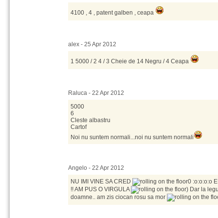
4100 , 4 , patent galben , ceapa
alex - 25 Apr 2012
1 5000 / 2 4 / 3 Cheie de 14 Negru / 4 Ceapa
Raluca - 22 Apr 2012
5000
6
Cleste albastru
Cartof
Noi nu suntem normali...noi nu suntem normali
Angelo - 22 Apr 2012
NU IMI VINE SA CRED
0 :o:o:o:o
!! AM PUS O VIRGULA
) Dar la leg
doamne.. am zis ciocan rosu sa mor