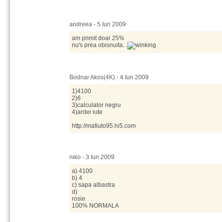
andreea - 5 Iun 2009
am primit doar 25%
nu's prea obisnuita...
Bodnar Akos(4K) - 4 Iun 2009
1)4100
2)6
3)calculator negru
4)ardei iute
http://mafiuto95.hi5.com
niko - 3 Iun 2009
a) 4100
b) 4
c) sapa albastra
d)
rosie
100% NORMALA