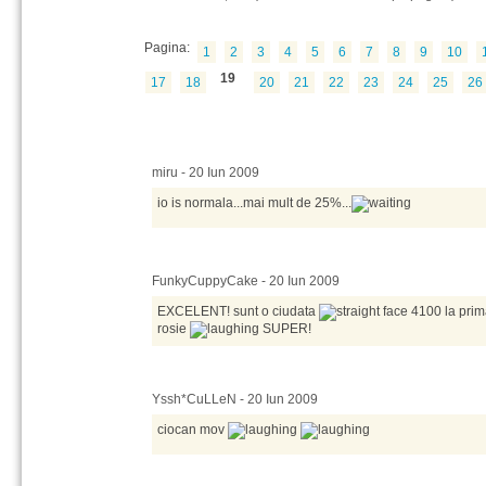
Pagina:
1
2
3
4
5
6
7
8
9
10
19
17
18
20
21
22
23
24
25
26
miru - 20 Iun 2009
io is normala...mai mult de 25%...
FunkyCuppyCake - 20 Iun 2009
EXCELENT! sunt o ciudata
4100 la prima
rosie
SUPER!
Yssh*CuLLeN - 20 Iun 2009
ciocan mov