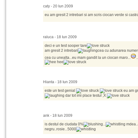
caty - 20 Iun 2009
eu am gresit 2 intrebari si am scris ciocan verde si cast
raluca - 18 Iun 2009
deci e un test sooper tare
am gresit 2 intrebari
cea cu adunarea numerel
cea cu unealta...eu mam gandit la un ciocan maro...
.
Hianta - 18 Iun 2009
este un test genial
eu am gr
dar tot imi place testul ;X
ank - 18 Iun 2009
is destul de ciudata 0%
...
mdea..
negru..rosie...5000