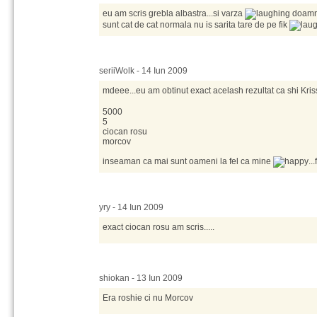
eu am scris grebla albastra...si varza
doamne
sunt cat de cat normala nu is sarita tare de pe fik
seriiWolk - 14 Iun 2009
mdeee...eu am obtinut exact acelash rezultat ca shi Kri
5000
5
ciocan rosu
morcov
inseaman ca mai sunt oameni la fel ca mine
..
yry - 14 Iun 2009
exact ciocan rosu am scris.....
shiokan - 13 Iun 2009
Era roshie ci nu Morcov