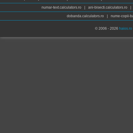
numar-text.calculators.ro
|
ani-bisecti.calculators.ro
|
dobanda.calculators.ro
|
nume-copii-ba
© 2006 - 2026
haios.ro