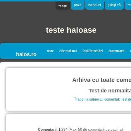
poze
bancuri
știați că
m
teste
teste haioase
teste
cele mai noi
listă întrebări
comentarii
haios.ro
Arhiva cu toate comen
Test de normalit
Înapoi la subiectul comentat: Test d
Comentarii:
1,284 (Max. 50 de comentarii pe pagina)