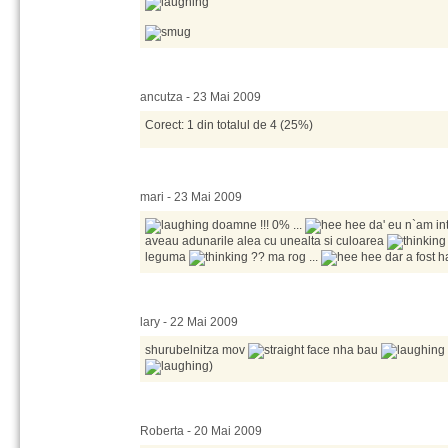
ancutza - 23 Mai 2009
Corect: 1 din totalul de 4 (25%)
mari - 23 Mai 2009
doamne !!! 0% ...
da' eu n`am inte
aveau adunarile alea cu unealta si culoarea
leguma
?? ma rog ...
dar a fost 
lary - 22 Mai 2009
shurubelnitza mov
nha bau
)
Roberta - 20 Mai 2009