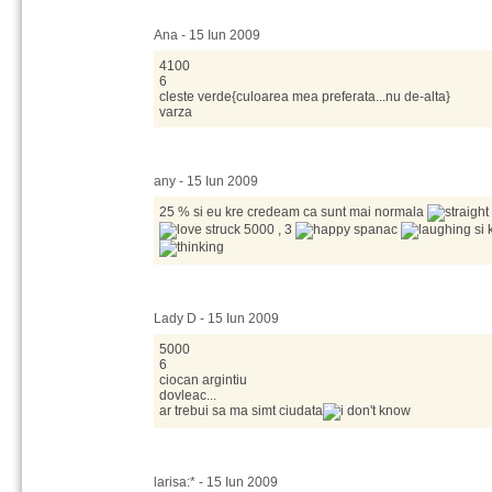
Ana - 15 Iun 2009
4100
6
cleste verde{culoarea mea preferata...nu de-alta}
varza
any - 15 Iun 2009
25 % si eu kre credeam ca sunt mai normala
5000 , 3
spanac
si 
Lady D - 15 Iun 2009
5000
6
ciocan argintiu
dovleac...
ar trebui sa ma simt ciudata
larisa:* - 15 Iun 2009