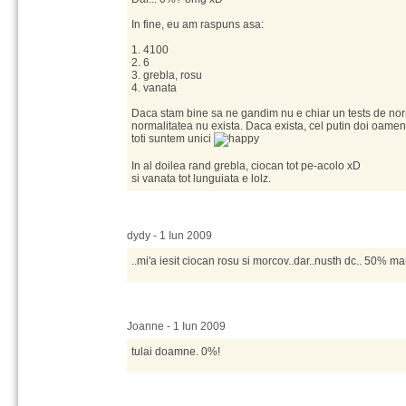
In fine, eu am raspuns asa:
1. 4100
2. 6
3. grebla, rosu
4. vanata
Daca stam bine sa ne gandim nu e chiar un tests de norm
normalitatea nu exista. Daca exista, cel putin doi oameni 
toti suntem unici
In al doilea rand grebla, ciocan tot pe-acolo xD
si vanata tot lunguiata e lolz.
dydy - 1 Iun 2009
..mi'a iesit ciocan rosu si morcov..dar..nusth dc.. 50% ma
Joanne - 1 Iun 2009
tulai doamne. 0%!