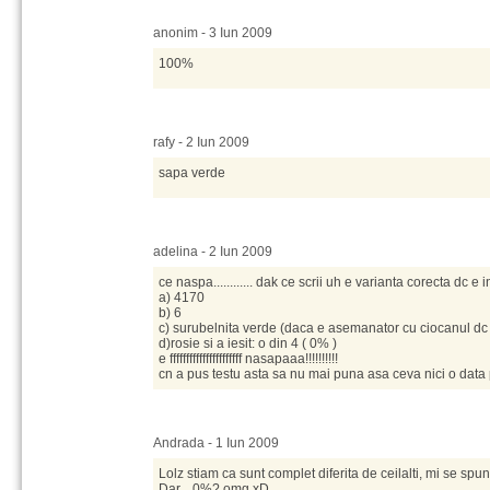
anonim - 3 Iun 2009
100%
rafy - 2 Iun 2009
sapa verde
adelina - 2 Iun 2009
ce naspa............ dak ce scrii uh e varianta corecta dc e 
a) 4170
b) 6
c) surubelnita verde (daca e asemanator cu ciocanul dc
d)rosie si a iesit: o din 4 ( 0% )
e ffffffffffffffffffffff nasapaaa!!!!!!!!!!
cn a pus testu asta sa nu mai puna asa ceva nici o data 
Andrada - 1 Iun 2009
Lolz stiam ca sunt complet diferita de ceilalti, mi se spun
Dar... 0%? omg xD