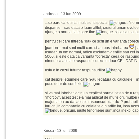
andreea - 13 Iun 2009
...se pare ca tot mai multi sunt speciali
.. "nor
disparitie... sau daca o luam altfel, creierul uman evolue
ajunge o normalitate spre fine
. si ca sa ma la
pentru cel care intreba "dak ce scrii uh e varianta corecta
[pardon... mai sunt multi care si-au pus intrebarea
]:
asadar un om normal, adica excludem geniile sau cei in
5000, si este data ca varianta "corecta" ceea ce raspun
nimeni ca acela e raspunsul corect, e doar CEL DAT
asta e in cazul tuturor raspunsurillor
cat despre legumele care n-au legatura cu calculele... i
puse doar de confuzie
si va mai intrebati dc nu a explicat normalitatea de a r
"morcov". acest test s-a mai aplicat de multe ori, multori
majoritatea au dat aceste raspunsuri, dar dc..? probabil 
lurucri, in comparatie cu celalalte din ariile lor, insa aces
. oricum, multe fenomene sunt inca inexplicab
Krissa - 13 Iun 2009