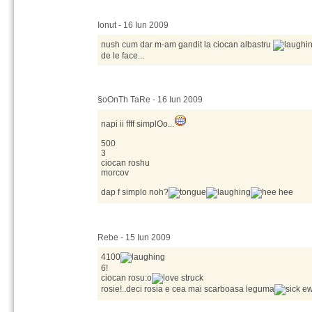
Ionut - 16 Iun 2009
nush cum dar m-am gandit la ciocan albastru
de le face...
§oOnTh TaRe - 16 Iun 2009
napi ii ffff simplOo...
500
3
ciocan roshu
morcov
dap f simplo noh?
Rebe - 15 Iun 2009
4100
6!
ciocan rosu:o
rosie!..deci rosia e cea mai scarboasa leguma
ew