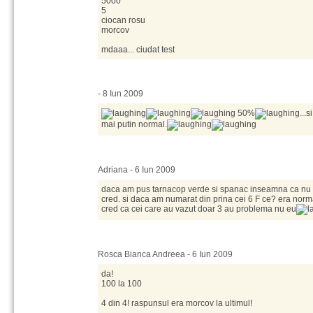
5000
5
ciocan rosu
morcov
mdaaa... ciudat test
- 8 Iun 2009
50%
...
mai putin normal.
Adriana - 6 Iun 2009
daca am pus tarnacop verde si spanac inseamna ca nu
cred. si daca am numarat din prina cei 6 F ce? era norm
cred ca cei care au vazut doar 3 au problema nu eu
Rosca Bianca Andreea - 6 Iun 2009
da!
100 la 100
4 din 4! raspunsul era morcov la ultimul!