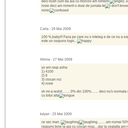
deci nush cum da aia cu morcov am nimerit-
)..
rosie deci am nimerit-o doar de jumata-te
nimic
Carla - 29 Mai 2009
100 %,baby!!! Faza pe care nu o inteleg e de ce nu a exp
este un raspuns logic...
Alinna - 27 Mai 2009
yo am rasp asha:
1) 4100
2) 6
3) ciocan roz
4) rosie
sh mi-a ieshit......... 0% din 100%........ deci nu's normala
cu totul alta
Iulyan - 25 Mai 2009
ce sec man..
..........am numai 50%
raspuns bine la aia cu ciocan rosu....dar la cealalta am 