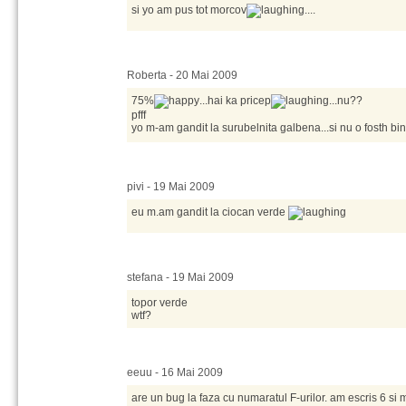
si yo am pus tot morcov
....
Roberta - 20 Mai 2009
75%
...hai ka pricep
...nu??
pfff
yo m-am gandit la surubelnita galbena...si nu o fosth bi
pivi - 19 Mai 2009
eu m.am gandit la ciocan verde
stefana - 19 Mai 2009
topor verde
wtf?
eeuu - 16 Mai 2009
are un bug la faza cu numaratul F-urilor. am escris 6 si 