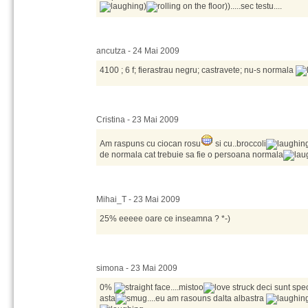
)
)).....sec testu....
ancutza - 24 Mai 2009
4100 ; 6 f; fierastrau negru; castravete; nu-s normala
Cristina - 23 Mai 2009
Am raspuns cu ciocan rosu
si cu..broccoli
de normala cat trebuie sa fie o persoana normala
Mihai_T - 23 Mai 2009
25% eeeee oare ce inseamna ? *-)
simona - 23 Mai 2009
0%
....mistoo
deci sunt spe
asta
....eu am rasouns dalta albastra