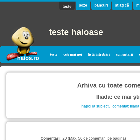
poze
bancuri
știați că
m
teste
teste haioase
teste
cele mai noi
listă întrebări
comentarii
haios.ro
Arhiva cu toate comen
Iliada: ce mai ști
Înapoi la subiectul comentat: Iliada:
Comentarii:
20 (Max. 50 de comentarii pe pagina)