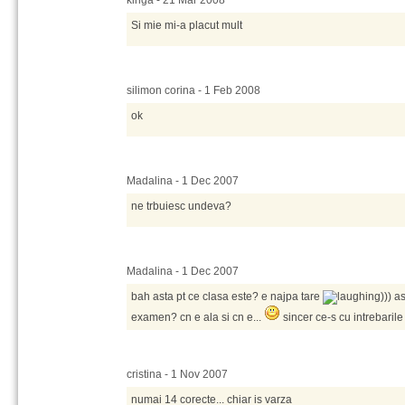
kinga - 21 Mar 2008
Si mie mi-a placut mult
silimon corina - 1 Feb 2008
ok
Madalina - 1 Dec 2007
ne trbuiesc undeva?
Madalina - 1 Dec 2007
bah asta pt ce clasa este? e najpa tare
))) a
examen? cn e ala si cn e...
sincer ce-s cu intrebaril
cristina - 1 Nov 2007
numai 14 corecte... chiar is varza