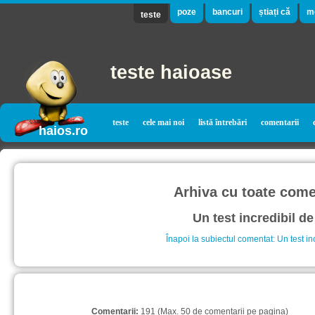
poze
bancuri
știați că
m
teste
teste haioase
teste
cele mai noi
listă întrebări
comentarii
haios.ro
Arhiva cu toate comen
Un test incredibil de
Înapoi la subiectul comentat: Un test in
Comentarii:
191 (Max. 50 de comentarii pe pagina)