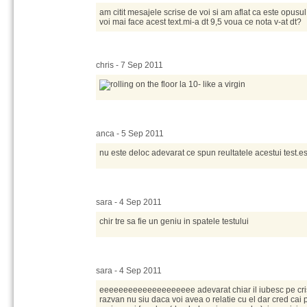
am citit mesajele scrise de voi si am aflat ca este opusu
voi mai face acest text.mi-a dt 9,5 voua ce nota v-at dt?
chris - 7 Sep 2011
la 10- like a virgin
anca - 5 Sep 2011
nu este deloc adevarat ce spun reultatele acestui test.e
sara - 4 Sep 2011
chir tre sa fie un geniu in spatele testului
sara - 4 Sep 2011
eeeeeeeeeeeeeeeeeeee adevarat chiar il iubesc pe cristi
razvan nu siu daca voi avea o relatie cu el dar cred cai 