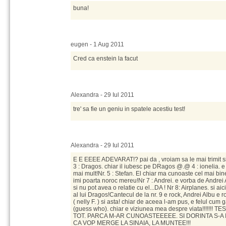
buna!
eugen - 1 Aug 2011
Cred ca enstein la facut
Alexandra - 29 Iul 2011
tre' sa fie un geniu in spatele acestiu test!
Alexandra - 29 Iul 2011
E E EEEE ADEVARAT!? pai da , vroiam sa le mai trimit si la
3 : Dragos. chiar il iubesc pe DRagos @.@ 4 : ionelia. e 
mai mult!Nr. 5 : Stefan. El chiar ma cunoaste cel mai bine!
imi poarta noroc mereu!Nr 7 : Andrei. e vorba de Andrei Al
si nu pot avea o relatie cu el...DA ! Nr 8: Airplanes. si ai
al lui Dragos!Cantecul de la nr. 9 e rock, Andrei Albu e r
( nelly F. ) si asta! chiar de aceea l-am pus, e felul cum
(guess who). chiar e viziunea mea despre viata!!!!!!
TOT. PARCA M-AR CUNOASTEEEEE. SI DORINTA S-A I
CA VOP MERGE LA SINAIA, LA MUNTEE!!!