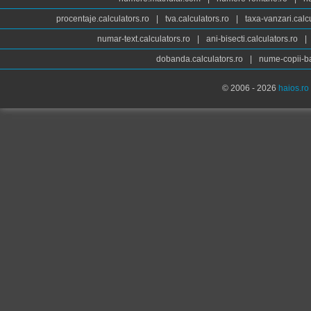
procentaje.calculators.ro
|
tva.calculators.ro
|
taxa-vanzari.calc
numar-text.calculators.ro
|
ani-bisecti.calculators.ro
|
dobanda.calculators.ro
|
nume-copii-ba
© 2006 - 2026
haios.ro