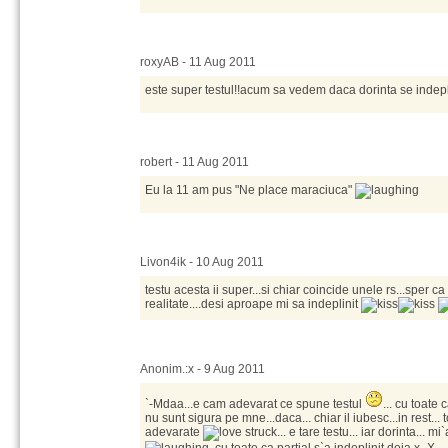
roxyAB - 11 Aug 2011
este super testul!!acum sa vedem daca dorinta se indep
robert - 11 Aug 2011
Eu la 11 am pus "Ne place maraciuca"
Livon4ik - 10 Aug 2011
testu acesta ii super...si chiar coincide unele rs...sper 
realitate....desi aproape mi sa indeplinit
Anonim.:x - 9 Aug 2011
`-Mdaa...e cam adevarat ce spune testul
... cu toate 
nu sunt sigura pe mne...daca... chiar il iubesc...in rest...
adevarate
... e tare testu... iar dorinta...