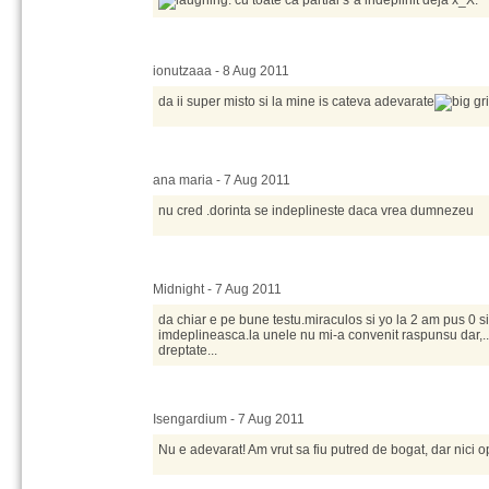
. cu toate ca partial s`a indeplinit deja x_X.
ionutzaaa - 8 Aug 2011
da ii super misto si la mine is cateva adevarate
ana maria - 7 Aug 2011
nu cred .dorinta se indeplineste daca vrea dumnezeu
Midnight - 7 Aug 2011
da chiar e pe bune testu.miraculos si yo la 2 am pus 0 s
imdeplineasca.la unele nu mi-a convenit raspunsu dar,.
dreptate...
Isengardium - 7 Aug 2011
Nu e adevarat! Am vrut sa fiu putred de bogat, dar nici o