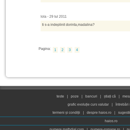
lola - 29 Iul 2011
ti s-a indeplinit dorinta,madalina?
Pagina:
1
2
3
4
teste
|
poze
|
bancuri
|
știați că
|
mesaj
grafic evoluție curs valutar
|
întrebări
termeni și condiții
|
despre haios.ro
|
sugesti
haios.ro
numere.mathdial.com
|
numere-romane.ro
|
n