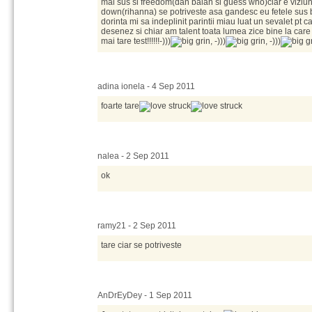
mai sus si freedom(dan balan si guess who)ciar e viziu
down(rihanna) se potriveste asa gandesc eu fetele sus baie
dorinta mi sa indeplinit parintii miau luat un sevalet pt
desenez si chiar am talent toata lumea zice bine la care le
mai tare test!!!!!!-)))
, -)))
, -)))
adina ionela - 4 Sep 2011
foarte tare
nalea - 2 Sep 2011
ok
ramy21 - 2 Sep 2011
tare ciar se potriveste
AnDrEyDey - 1 Sep 2011