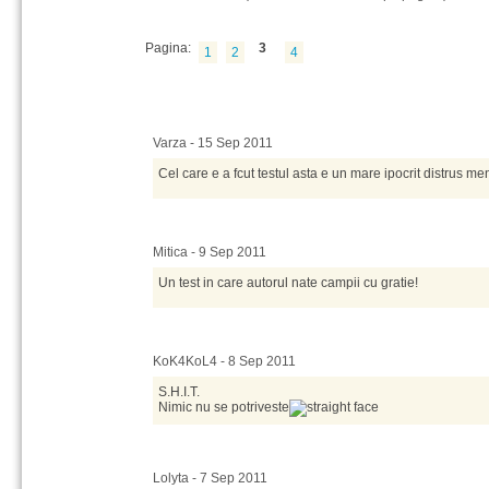
Pagina:
3
1
2
4
Varza - 15 Sep 2011
Cel care e a fcut testul asta e un mare ipocrit distrus menta
Mitica - 9 Sep 2011
Un test in care autorul nate campii cu gratie!
KoK4KoL4 - 8 Sep 2011
S.H.I.T.
Nimic nu se potriveste
Lolyta - 7 Sep 2011