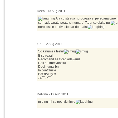
Deea - 13 Aug 2011
Aia cu steaua norocoasa si persoana care 
sunt adevarate,poate si numarul 7,dar celelalte nu
norocos se potriveste.dar doar atat
tEo - 12 Aug 2011
So kalumea testul
E so reaal
Recomand sa ziceti adevarul
Dak nu trbA voastra
Deci numa' bn
In conCluzie
B3StIAl!!!;x;x
;-x""";-x"""
Delvina - 12 Aug 2011
mie nu mi sa potrivit nimic