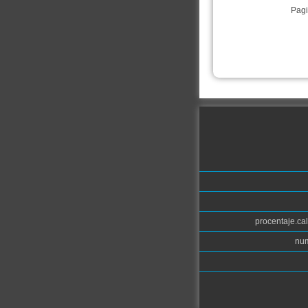
Pagi
procentaje.cal
num