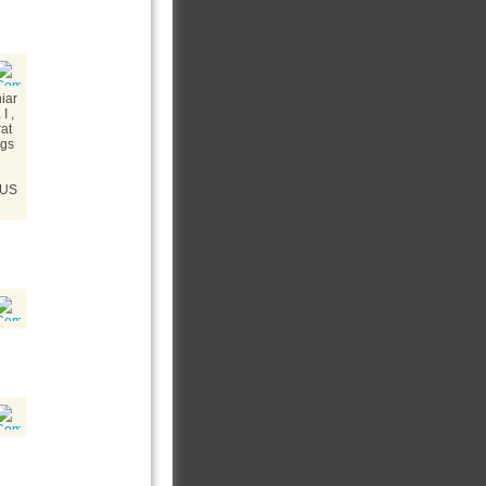
hiar
I ,
rat
ngs
PUS