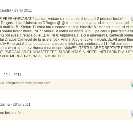
xandra - 29 Iul 2011
E EEEE ADEVARAT!? pai da , vroiam sa le mai trimit si la alti 2 prieteni testul! nr
: Dragos. chiar il iubesc pe DRagos @.@ 4 : ionelia. e mama, si chair tin la ea cel
i mult!Nr. 5 : Stefan. El chiar ma cunoaste cel mai bine!!Nr 6 : Marian. e tata, si el c
i poarta noroc mereu!Nr 7 : Andrei. e vorba de Andrei Albu , pe care il plac din clasa 
 nu pot avea o relatie cu el...DA ! Nr 8: Airplanes. si aici e adevarat! E cantecul prefe
 lui Dragos!Cantecul de la nr. 9 e rock, Andrei Albu e rocker!!! woah. Si..All good thi
nelly F. ) si asta! chiar de aceea l-am pus, e felul cum gandesc.La 11 : Tot mai sus
uess who). chiar e viziunea mea despre viata!!!!!!! TESTUL ARE DREPTATE PESTE
T. PARCA M-AR CUNOASTEEEEE. SI DORINTA S-A INDEPLINIT! PARINTII AU S
 VOP MERGE LA SINAIA, LA MUNTEE!!!
a - 29 Iul 2011
 s-a indeplinit dorinta,madalina?
alina - 28 Iul 2011
are testu e. f real