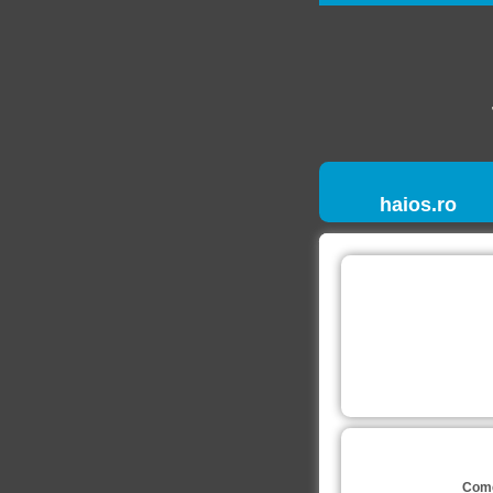
haios.ro
Come