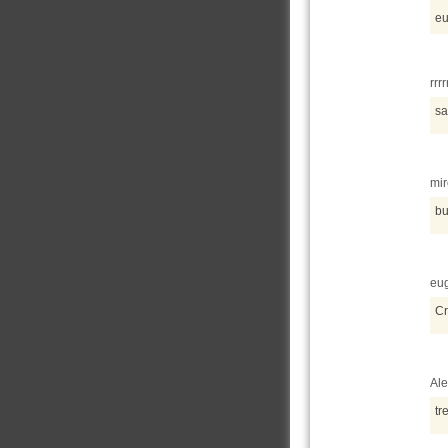
eu
rrr
sa
mir
bu
eug
Cr
Ale
tr