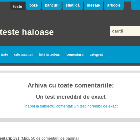
poze
bancuri
știați că
mesaje
articole
teste
teste haioase
teste
cele mai noi
listă întrebări
comentarii
categorii
Arhiva cu toate comentariile:
Un test incredibil de exact
Înapoi la subiectul comentat: Un test incredibil de exact
ntarii:
191 (Max. 50 de comentarii pe pagina)