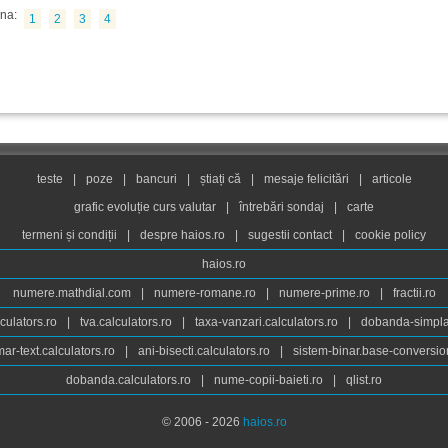
na:
1
2
3
4
teste
|
poze
|
bancuri
|
știați că
|
mesaje felicitări
|
articole
grafic evoluție curs valutar
|
întrebări sondaj
|
carte
termeni și condiții
|
despre haios.ro
|
sugestii contact
|
cookie policy
haios.ro
numere.mathdial.com
|
numere-romane.ro
|
numere-prime.ro
|
fractii.ro
culators.ro
|
tva.calculators.ro
|
taxa-vanzari.calculators.ro
|
dobanda-simpla.
ar-text.calculators.ro
|
ani-bisecti.calculators.ro
|
sistem-binar.base-conversio
dobanda.calculators.ro
|
nume-copii-baieti.ro
|
qlist.ro
© 2006 - 2026
haios.ro