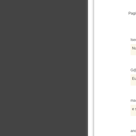
Pagi
Ise
Nu
G@
Eu
mad
e 
and