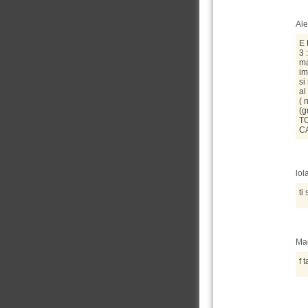
Ale
E 
3 
ma
im
si
al
( 
(g
TO
CA
lol
ti
Mad
f t