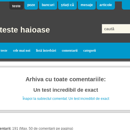
poze
bancuri
știați că
mesaje
articole
teste
teste haioase
teste
cele mai noi
listă întrebări
comentarii
categorii
Arhiva cu toate comentariile:
Un test incredibil de exact
Înapoi la subiectul comentat: Un test incredibil de exact
ntarii:
191 (Max. 50 de comentarii pe pagina)