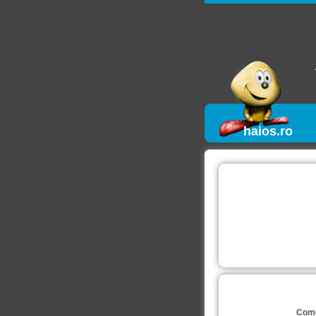
haios.ro
Come