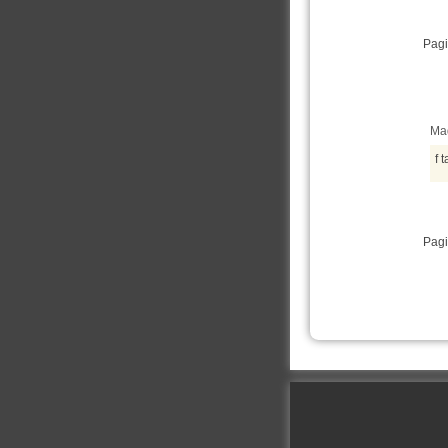
Pagi
Mad
f t
Pagi