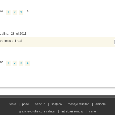
na:
4
1
2
3
alina - 28 Iul 2011
are testu e. f real
na:
1
2
3
4
teste
|
poze
|
bancuri
|
știați că
|
mesaje felicitări
|
articole
grafic evoluție curs valutar
|
întrebări sondaj
|
carte