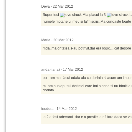
Deya - 22 Mar 2012
Super test
Mia placut la 3
La
numele motanelul meu si la'm scris..Ma cunoaste foart
Maria - 20 Mar 2012
mda..majoritatea s-au potrivit.dar era logic.... cat despre 
anda (iana) - 17 Mar 2012
eu l-am mai facut odata ala cu dorinta si acum am tinut
mi-am pus opusul dorintei care imi placea si nu trimit la
dorinta
teodora - 14 Mar 2012
la 2 a fost adevarat. dar e o prostie. a r fi tare daca se va