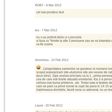
ROBY - 8 Mar 2012
cel mai prostesc test
ieu - 7 Mar 2012
nu s-au potrivit deloc.e o porcarie.
si faza cu "trimite la alte 3 persoane sau se va intampla 
va fie rusine.
Anonimus - 23 Feb 2012
...1)majoritatea oamenilor se gandesc la numarul no
scopul popularizarii site-ului(orice site are nevoie de cat 
duce bine). 3)pe acelasi principiu ca la 1...prima persoa
cea de care esti foarte atasat/a emotional. 4)a 2-a perso
cel/cea mai bun/a prieten/a...etc. Testul asta si testele 
care se pare ca prind numai la copii de pana in 14-15 an
implineasca dorintele, faceti ceva cu adevarat, nu un te
Laura - 20 Feb 2012