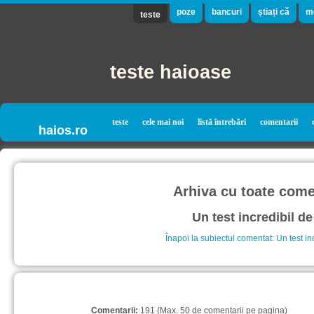
poze
bancuri
știați că
m
teste
teste haioase
teste
cele mai noi
listă întrebări
comentarii
haios.ro
Arhiva cu toate comen
Un test incredibil de
Înapoi la subiectul comentat: Un test in
Comentarii:
191 (Max. 50 de comentarii pe pagina)