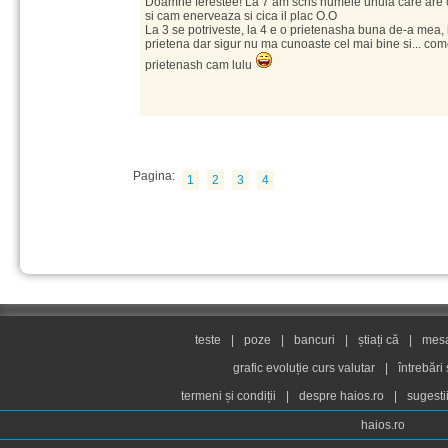
Doamne ferestee! La 7 am scris numele unuia care are 
si cam enerveaza si cica il plac O.O
La 3 se potriveste, la 4 e o prietenasha buna de-a mea, 
prietena dar sigur nu ma cunoaste cel mai bine si... com
prietenash cam lulu
Pagina:
1
2
3
4
teste
|
poze
|
bancuri
|
știați că
|
mesaj
grafic evoluție curs valutar
|
întrebări
termeni și condiții
|
despre haios.ro
|
sugesti
haios.ro