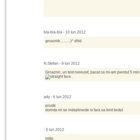
bla-bla-bla - 10 Iun 2012
groaznik...........)^ dNd
N.Stefan - 9 Iun 2012
Groaznic, un test nereusit, pacat ca mi-am pierdut 5 min
.
ady - 6 Iun 2012
prostii
dorinta mi se indeplineste si fara sa timit testul
- 5 Iun 2012
mijto