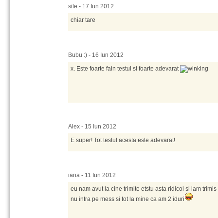
sile - 17 Iun 2012
chiar tare
Bubu :) - 16 Iun 2012
x. Este foarte fain testul si foarte adevarat
Alex - 15 Iun 2012
E super! Tot testul acesta este adevarat!
iana - 11 Iun 2012
eu nam avut la cine trimite etstu asta ridicol si lam trimis
nu intra pe mess si tot la mine ca am 2 iduri