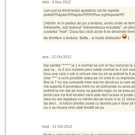
lidia - 6 Nov 2012
cum pot sa trimit testul ajutatima cat de repede
puteti!!!!!!ajutor!!!!!!!ajutor!!!!!!!!!!!!!!va rog!!repede!!!!!
[ Admin: Ai in partea de jos a testului, acolo unde se ter
intrebarile, sub butonul "interpreteaza rezultate", un plicu
cuvantul "mail". Daca faci click acolo ti se deschide form
de trimitere a testului. Bafta... si multa distractie!
]
ana - 22 Oct 2012
bai santeti ****** la 1 e normal sa scri nr tau norocos l
asa ca... la 3 scri numele pers iubite normal la 4 scri cea
inca una care o iub si oricum mie nu mi sa potrivit la 
cine **** a scris prostiile astea pe cn cred ei ca impresi
fine la 7 nu ma cunoaste nmn mai bn decat eu si cam ata
ma suporta 8 povestea inimi nu se potriveste cu acea per
potrivit la mn dar pe bune sa gandim logic nu se prea p
prost care na fost nicaieri vara asta dect acasa si poate
mea nu are legatura cu minim doi pe bune si la 11 vizi
da deci... si totusi chestia asata cu dorinta pai e doar 
nu o sa moara nmn stati linistiti ok pa
Ireal - 21 Oct 2012