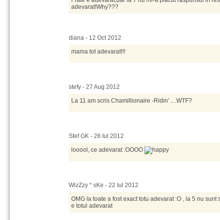
Frate e adevarat,dar la 7 nu mi-a placut raspunsul in res
adevarat!Why???
diana - 12 Oct 2012
mama tot adevarat!!!
stefy - 27 Aug 2012
La 11 am scris Chamillionaire -Ridin' ....WTF?
Stef GK - 28 Iul 2012
looool, ce adevarat :OOOO
WizZzy * sKe - 22 Iul 2012
OMG la toate a fost exact totu adevarat :O , la 5 nu sunt
e totul adevarat