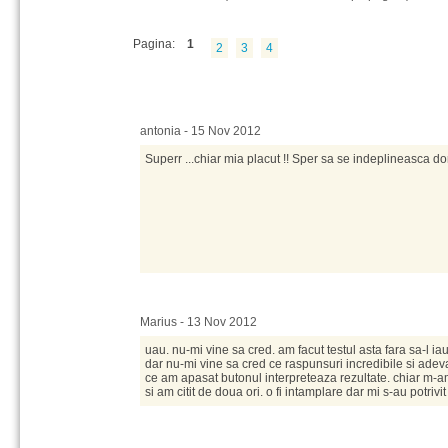
Pagina:
1
2
3
4
antonia - 15 Nov 2012
Superr ...chiar mia placut !! Sper sa se indeplineasca do
Marius - 13 Nov 2012
uau. nu-mi vine sa cred. am facut testul asta fara sa-l iau
dar nu-mi vine sa cred ce raspunsuri incredibile si adev
ce am apasat butonul interpreteaza rezultate. chiar m-am
si am citit de doua ori. o fi intamplare dar mi s-au potrivit