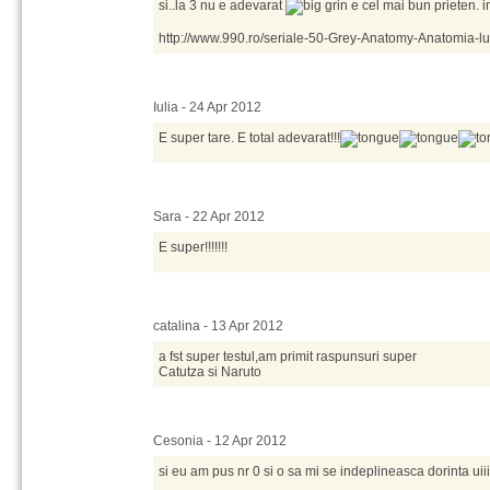
si..la 3 nu e adevarat
e cel mai bun prieten. in
http://www.990.ro/seriale-50-Grey-Anatomy-Anatomia-lu
Iulia - 24 Apr 2012
E super tare. E total adevarat!!!
Sara - 22 Apr 2012
E super!!!!!!!
catalina - 13 Apr 2012
a fst super testul,am primit raspunsuri super
Catutza si Naruto
Cesonia - 12 Apr 2012
si eu am pus nr 0 si o sa mi se indeplineasca dorinta uiiiii