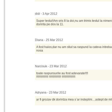
didi - 3 Apr 2012
Super testul!Am sris 8 la doi,nu am trimis testul la nim
dorinta pe dos la 11.
Diana - 25 Mar 2012
A fost haios,dar nu am stiut sa raspund la cateva intreba
nosa
Narcisuk - 23 Mar 2012
toate raspunsurile au fost adevarate!!!!
!!!!!!!!!!!!!!!! !!!!!!!!!!!!!!!! !!!!!!!!!!!!!!!!!!
Adryana - 23 Mar 2012
ar fi grozav dk dorintza mea s`ar indeplini....astept de mlt