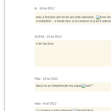
ki - 18 Iul 2012
wau a fost tare dar tot de aici este adevarat ...
a indeplinit ... e foarte tare .si la cantece si la tot e adeva
ALEXA - 15 Iul 2012
e tar rau jocu
Filip - 10 Iul 2012
daca nu se indeplineste ma supar
^^
kara - 9 Iul 2012
La cantece e total adevarat
.