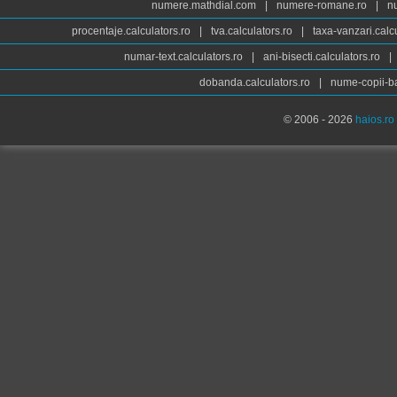
numere.mathdial.com
|
numere-romane.ro
|
n
procentaje.calculators.ro
|
tva.calculators.ro
|
taxa-vanzari.calc
numar-text.calculators.ro
|
ani-bisecti.calculators.ro
|
dobanda.calculators.ro
|
nume-copii-ba
© 2006 - 2026
haios.ro