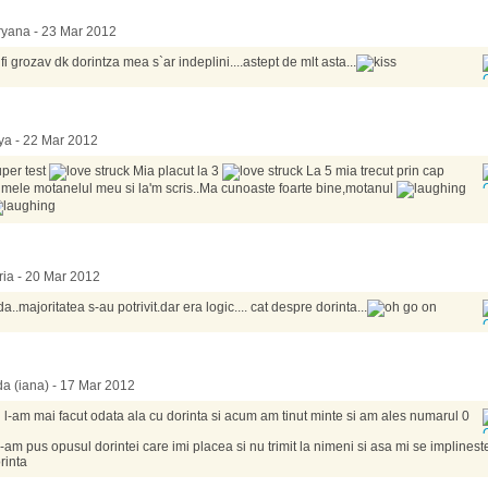
yana - 23 Mar 2012
 fi grozav dk dorintza mea s`ar indeplini....astept de mlt asta...
a - 22 Mar 2012
per test
Mia placut la 3
La 5 mia trecut prin cap
mele motanelul meu si la'm scris..Ma cunoaste foarte bine,motanul
ia - 20 Mar 2012
a..majoritatea s-au potrivit.dar era logic.... cat despre dorinta...
a (iana) - 17 Mar 2012
 l-am mai facut odata ala cu dorinta si acum am tinut minte si am ales numarul 0
-am pus opusul dorintei care imi placea si nu trimit la nimeni si asa mi se implinest
rinta