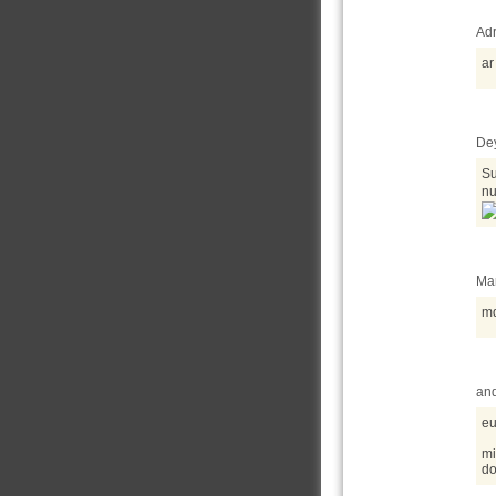
Adr
ar
Dey
Su
nu
Mar
md
and
eu
mi
do