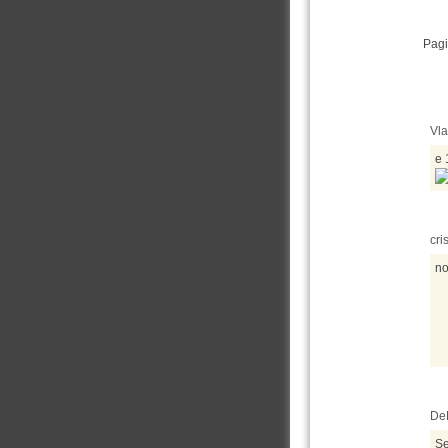
Pagi
Vla
e 
cri
not
DeE
Se