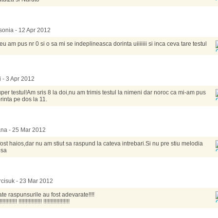
onia - 12 Apr 2012
 eu am pus nr 0 si o sa mi se indeplineasca dorinta uiiiiiii si inca ceva tare testul
i - 3 Apr 2012
per testul!Am sris 8 la doi,nu am trimis testul la nimeni dar noroc ca mi-am pus
rinta pe dos la 11.
na - 25 Mar 2012
fost haios,dar nu am stiut sa raspund la cateva intrebari.Si nu pre stiu melodia
sa
cisuk - 23 Mar 2012
ate raspunsurile au fost adevarate!!!!
!!!!!!!!!!!! !!!!!!!!!!!!!!!! !!!!!!!!!!!!!!!!!!