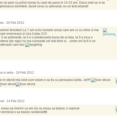
re se pare ca prind numai la copii de pana in 14-15 ani. Daca vreti sa vi se
plineasca dorintele, faceti ceva cu adevarat, nu un test amarat!
ra - 20 Feb 2012
amne ferestee! La 7 am scris numele unuia care are cv cu mine si ma
 cam enerveaza si cica il plac O.O
 3 se potriveste, la 4 e o prietenasha buna de-a mea, la 5 e inca o
ietena dar sigur nu ma cunoaste cel mai bine si... come on! la 6 e un
ietenash cam lulu
a si seby - 19 Feb 2012
re in sfarsit mia iesit cum voiam o sa fiu cu persoana iubita...iei!!!!
al - 14 Feb 2012
 vreau sa morrrrr ca am zis ca vreau sa traiesc o vejnicie
 terminat o sa traiesc nesfarsiiitttt