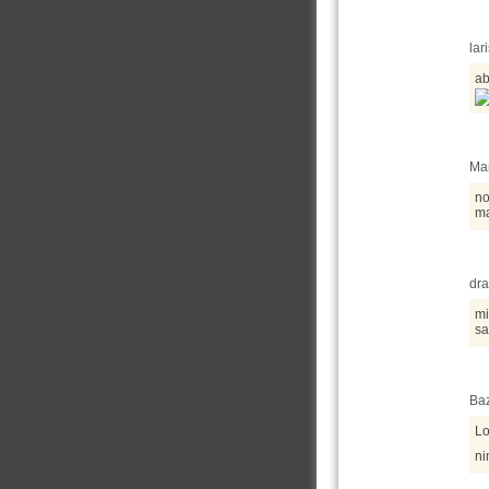
lar
ab
Mar
no
ma
dra
mi
sa
Baz
Lo
ni