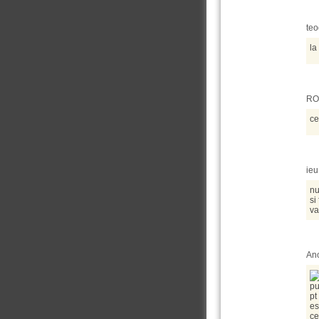
teo
la
RO
ce
ieu
nu
si
va
Ano
pu
pt
es
ce