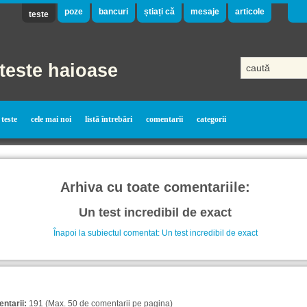
poze
bancuri
știați că
mesaje
articole
teste
teste haioase
teste
cele mai noi
listă întrebări
comentarii
categorii
Arhiva cu toate comentariile:
Un test incredibil de exact
Înapoi la subiectul comentat: Un test incredibil de exact
ntarii:
191 (Max. 50 de comentarii pe pagina)