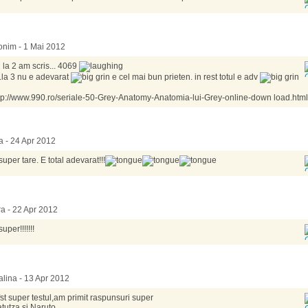
nim - 1 Mai 2012
 la 2 am scris... 4069
..la 3 nu e adevarat
e cel mai bun prieten. in rest totul e adv
tp://www.990.ro/seriale-50-Grey-Anatomy-Anatomia-lui-Grey-online-down load.html
ia - 24 Apr 2012
super tare. E total adevarat!!!
a - 22 Apr 2012
uper!!!!!!!
alina - 13 Apr 2012
fst super testul,am primit raspunsuri super
tutza si Naruto