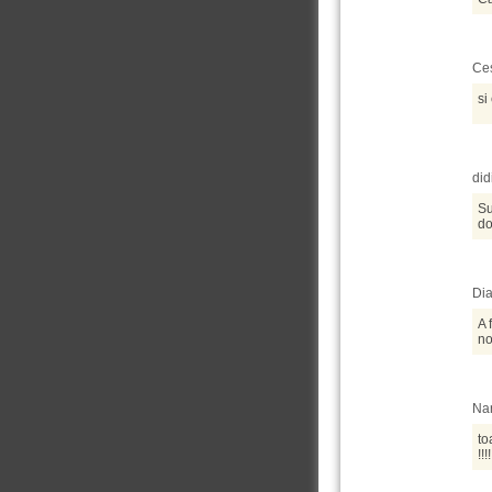
Ces
si
did
Su
do
Dia
A 
no
Nar
to
!!!!