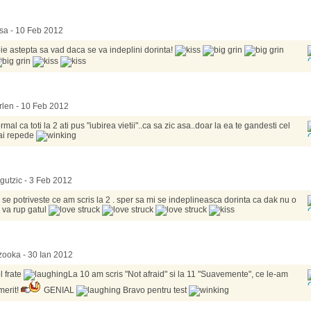
isa - 10 Feb 2012
ie astepta sa vad daca se va indeplini dorinta!
len - 10 Feb 2012
rmal ca toti la 2 ati pus "iubirea vietii"..ca sa zic asa..doar la ea te gandesti cel
i repede
gutzic - 3 Feb 2012
 se potriveste ce am scris la 2 . sper sa mi se indeplineasca dorinta ca dak nu o
 va rup gatul
ooka - 30 Ian 2012
l frate
La 10 am scris "Not afraid" si la 11 "Suavemente", ce le-am
merit!
GENIAL
Bravo pentru test