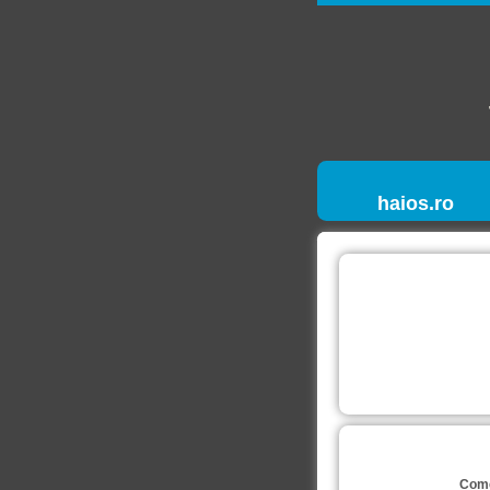
haios.ro
Come