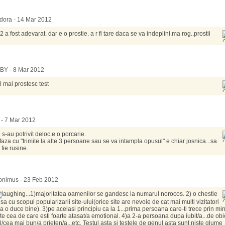
dora - 14 Mar 2012
 2 a fost adevarat. dar e o prostie. a r fi tare daca se va indeplini.ma rog..prostii
BY - 8 Mar 2012
l mai prostesc test
 - 7 Mar 2012
 s-au potrivit deloc.e o porcarie.
 faza cu "trimite la alte 3 persoane sau se va intampla opusul" e chiar josnica...sa
 fie rusine.
nimus - 23 Feb 2012
...1)majoritatea oamenilor se gandesc la numarul norocos. 2) o chestie
sa cu scopul popularizarii site-ului(orice site are nevoie de cat mai multi vizitatori
 a o duce bine). 3)pe acelasi principiu ca la 1...prima persoana care-ti trece prin mi
te cea de care esti foarte atasat/a emotional. 4)a 2-a persoana dupa iubit/a...de obi
l/cea mai bun/a prieten/a...etc. Testul asta si testele de genul asta sunt niste glume