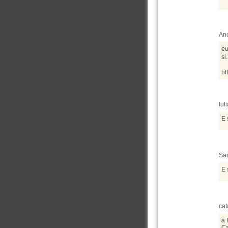
Ano
eu
si
ht
Iul
E 
Sar
E s
cat
a 
Ca