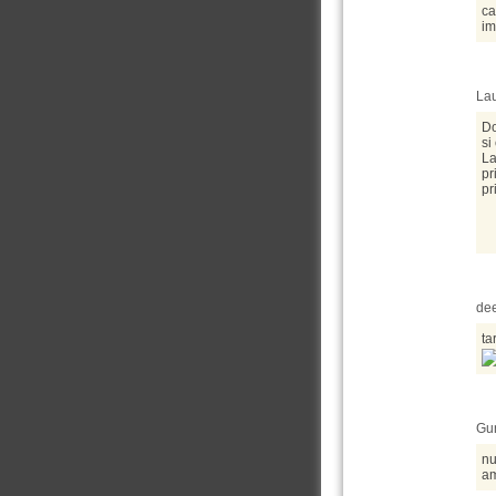
ca
im
Lau
Do
si
La
pr
pr
dee
ta
Gun
nu
am