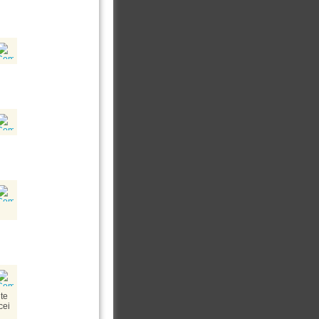
nte
cei