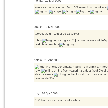
melina - 19 Mai 2009
sunt cea mai tare eu am facut 0% nimeni nu ma intrece
Ionutz - 15 Mai 2009
Corect: 30 din totalul de 32 (94%)
ii bun
) am gresit 2: | la una nu am stiut defa
restu la intamplare
Asfafa - 27 Apr 2009
) e super amuzant testul . din prima am facu
roxy
) ea prima data a facut 9% si 
zice ca e usor
si mai zice ca nu e 
rezultat de 9%
roxy - 26 Apr 2009
100% e usor rau si nu sunt tocilara