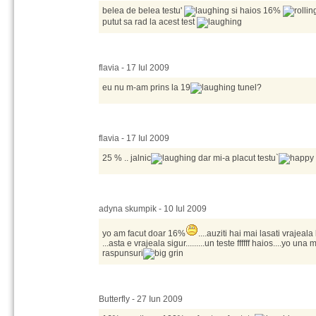
belea de belea testu'
si haios 16%
putut sa rad la acest test
flavia - 17 Iul 2009
eu nu m-am prins la 19
tunel?
flavia - 17 Iul 2009
25 % .. jalnic
dar mi-a placut testu`
adyna skumpik - 10 Iul 2009
yo am facut doar 16%
....auziti hai mai lasati vrajeal
...asta e vrajeala sigur.........un teste ffffff haios....yo u
raspunsuri
Butterfly - 27 Iun 2009