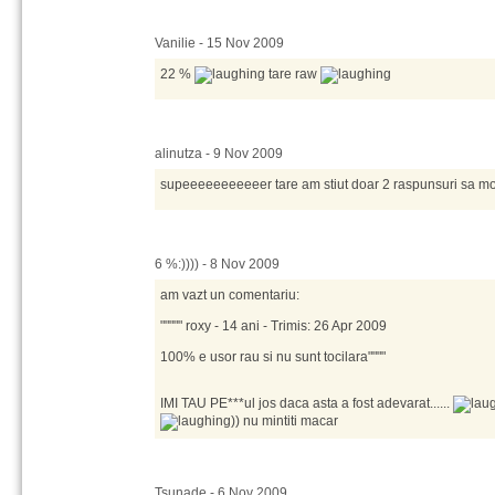
Vanilie - 15 Nov 2009
22 %
tare raw
alinutza - 9 Nov 2009
supeeeeeeeeeeer tare am stiut doar 2 raspunsuri sa mo
6 %:)))) - 8 Nov 2009
am vazt un comentariu:
""""" roxy - 14 ani - Trimis: 26 Apr 2009
100% e usor rau si nu sunt tocilara""""
IMI TAU PE***ul jos daca asta a fost adevarat......
)) nu mintiti macar
Tsunade - 6 Nov 2009