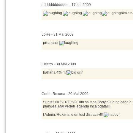
ddddddddddddd - 17 Iun 2009
nimic n
LoRe - 31 Mai 2009
prea usor
Electro - 30 Mai 2009
hahaha 4% m/
Corbu Roxana - 20 Mai 2009
Sunteti NESERIOSI! Cum sa faca Body building cand o 
plangea. Mai vedeti legenda inca odata!!!!
[ Admin: Roxana, e un test distractiv!!!
]