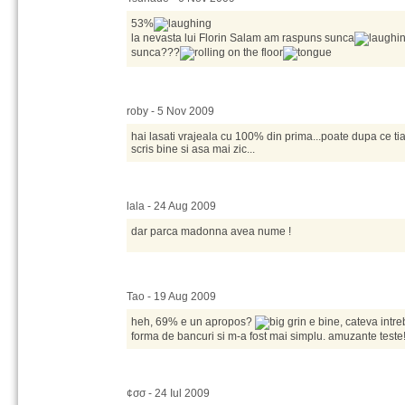
53%
la nevasta lui Florin Salam am raspuns sunca
sunca???
roby - 5 Nov 2009
hai lasati vrajeala cu 100% din prima...poate dupa ce tia
scris bine si asa mai zic...
lala - 24 Aug 2009
dar parca madonna avea nume !
Tao - 19 Aug 2009
heh, 69% e un apropos?
e bine, cateva intre
forma de bancuri si m-a fost mai simplu. amuzante teste
¢σσ - 24 Iul 2009