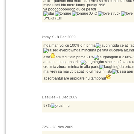
asta... puteam mai mult... dak vreti sa ma contactati sau 
mine uitati idu meu: funny_punky1996
va pooooooooooop dulce pe toti
:O :O
BYE-BYE!!!
kamy:X - 8 Dec 2009
mda mah voi cu 100% din prima
da ce ati fa
mda minciuna pe fata ducetiva altunde
asta
am facut din prima 21%
din a 2 68% 
am retinut raspunsurile
bn sincer la faza cu 
cret mia zburat mintea in alta parte
)da oricu
mai vreti sa mai vb bagati id-ul meu in lista
si app 
absorbantul are aripioare nu tamponul
DeeDee - 1 Dec 2009
97%
72% - 28 Nov 2009