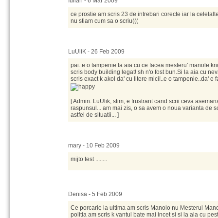
Iulian - 6 Mar 2009
ce prostie am scris 23 de intrebari corecte iar la celela
nu stiam cum sa o scriu(((
LuUliK - 26 Feb 2009
pai..e o tampenie la aia cu ce facea mesteru' manole k
scris body building legat! sh n'o fost bun.Si la aia cu ne
scris exact k akol da' cu litere mici!..e o tampenie..da' e f
[ Admin: LuUlik, stim, e frustrant cand scrii ceva asemana
raspunsul... am mai zis, o sa avem o noua varianta de so
astfel de situatii... ]
mary - 10 Feb 2009
mijto test ........
Denisa - 5 Feb 2009
Ce porcarie la ultima am scris Manolo nu Mesterul Manole
politia am scris k vantul bate mai incet si si la ala cu pest