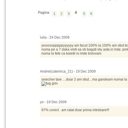
Pagina:
4
1
2
3
5
6
iulia - 24 Dec 2009
yooooopppppyyyyyy am facut 100% la 100% am stiut tot
numa pe a 7 daka vreti sa vb bagati idu asta in lista: p
numa la fete ca baietii is niste bolovani
Andrei(caterinca_21) - 19 Dec 2009
smecher tare ....doar 2 am stiut....ma gandeam numai la p
yo - 19 Dec 2009
97% corect . am ratat doar prima intrebare!!!