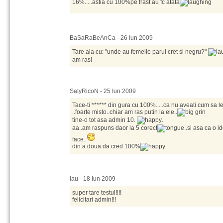
16%.....astia cu 100%pe frast au fc atata
BaSaRaBeAnCa - 26 Iun 2009
Tare aia cu: "unde au femeile parul cret si negru?"
am ras!
SatyRicoN - 25 Iun 2009
Tace-ti ****** din gura cu 100%.....ca nu aveati cum sa le 
..foarte misto..chiar am ras putin la ele..
tine-o tot asa admin 10.
.
aa..am raspuns daor la 5 corect
..si asa ca o 
face..
din a doua da cred 100%
.
lau - 18 Iun 2009
super tare testul!!!!
felicitari admin!!!