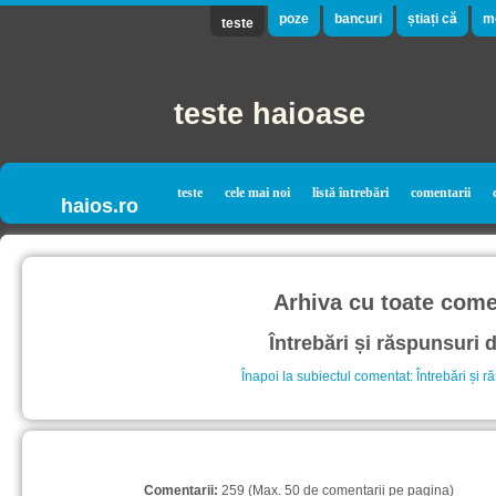
poze
bancuri
știați că
m
teste
teste haioase
teste
cele mai noi
listă întrebări
comentarii
haios.ro
Arhiva cu toate comen
Întrebări și răspunsuri d
Înapoi la subiectul comentat: Întrebări și r
Comentarii:
259 (Max. 50 de comentarii pe pagina)