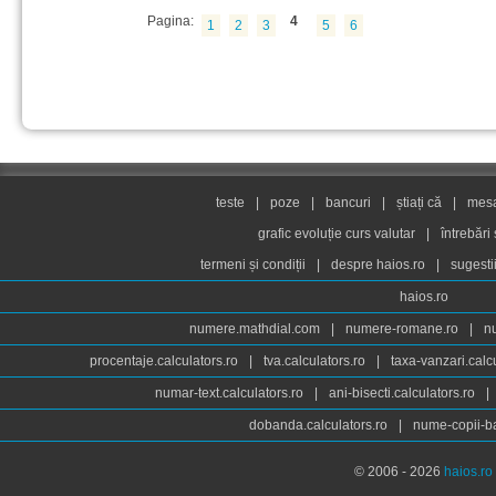
Pagina:
4
1
2
3
5
6
teste
|
poze
|
bancuri
|
știați că
|
mesaj
grafic evoluție curs valutar
|
întrebări
termeni și condiții
|
despre haios.ro
|
sugesti
haios.ro
numere.mathdial.com
|
numere-romane.ro
|
n
procentaje.calculators.ro
|
tva.calculators.ro
|
taxa-vanzari.calc
numar-text.calculators.ro
|
ani-bisecti.calculators.ro
|
dobanda.calculators.ro
|
nume-copii-ba
© 2006 - 2026
haios.ro