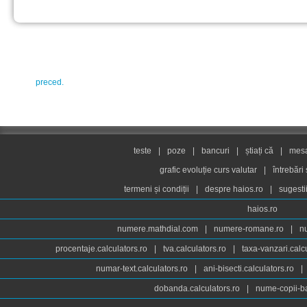
preced.
teste
|
poze
|
bancuri
|
știați că
|
mesaj
grafic evoluție curs valutar
|
întrebări
termeni și condiții
|
despre haios.ro
|
sugesti
haios.ro
numere.mathdial.com
|
numere-romane.ro
|
n
procentaje.calculators.ro
|
tva.calculators.ro
|
taxa-vanzari.calc
numar-text.calculators.ro
|
ani-bisecti.calculators.ro
|
dobanda.calculators.ro
|
nume-copii-ba