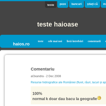
poze
bancuri
știați că
m
teste
teste haioase
teste
cele mai noi
listă întrebări
comentarii
haios.ro
Comentariu
al3xandra - 2 Dec 2008
Resurse hidrografice ale României (fluvii, râuri, lacuri și a
100%
normal k doar dau bacu la geografie