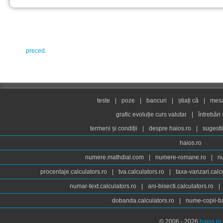
preced.
teste
|
poze
|
bancuri
|
știați că
|
mesaj
grafic evoluție curs valutar
|
întrebări
termeni și condiții
|
despre haios.ro
|
sugesti
haios.ro
numere.mathdial.com
|
numere-romane.ro
|
n
procentaje.calculators.ro
|
tva.calculators.ro
|
taxa-vanzari.calc
numar-text.calculators.ro
|
ani-bisecti.calculators.ro
|
dobanda.calculators.ro
|
nume-copii-ba
© 2006 - 2026
haios.ro