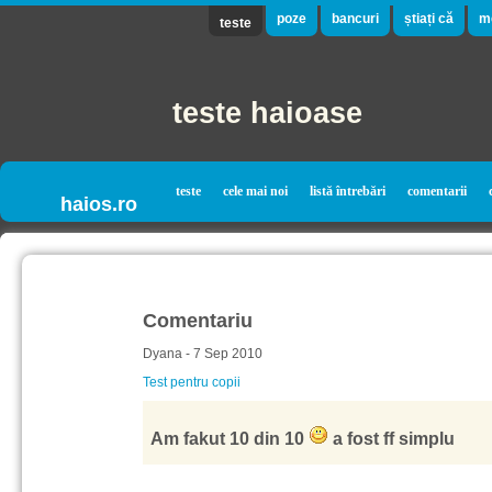
poze
bancuri
știați că
m
teste
teste haioase
teste
cele mai noi
listă întrebări
comentarii
haios.ro
Comentariu
Dyana - 7 Sep 2010
Test pentru copii
Am fakut 10 din 10
a fost ff simplu