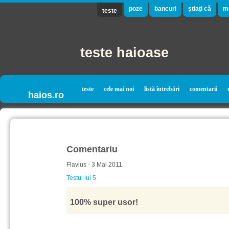
poze
bancuri
știați că
m
teste
teste haioase
teste
cele mai noi
listă întrebări
comentarii
haios.ro
Comentariu
Flavius - 3 Mai 2011
Testul lui 5
100% super usor!