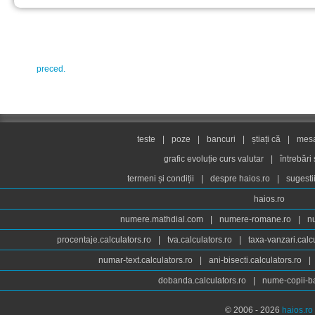
preced.
teste
|
poze
|
bancuri
|
știați că
|
mesaj
grafic evoluție curs valutar
|
întrebări
termeni și condiții
|
despre haios.ro
|
sugesti
haios.ro
numere.mathdial.com
|
numere-romane.ro
|
n
procentaje.calculators.ro
|
tva.calculators.ro
|
taxa-vanzari.calc
numar-text.calculators.ro
|
ani-bisecti.calculators.ro
|
dobanda.calculators.ro
|
nume-copii-ba
© 2006 - 2026
haios.ro