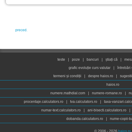
preced.
teste
|
poze
|
bancuri
|
știați că
|
mesaj
grafic evoluție curs valutar
|
întrebări
termeni și condiții
|
despre haios.ro
|
sugesti
haios.ro
numere.mathdial.com
|
numere-romane.ro
|
n
procentaje.calculators.ro
|
tva.calculators.ro
|
taxa-vanzari.calc
numar-text.calculators.ro
|
ani-bisecti.calculators.ro
|
dobanda.calculators.ro
|
nume-copii-ba
© 2006 - 2026
haios.ro