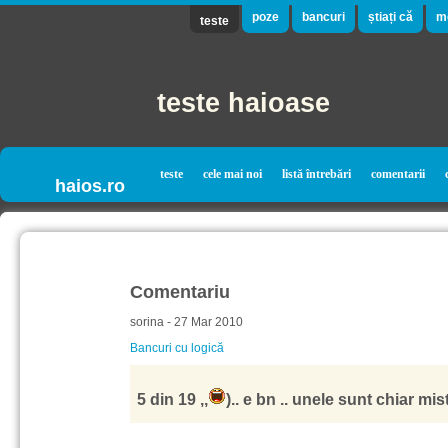
poze
bancuri
știați că
m
teste
teste haioase
teste
cele mai noi
listă întrebări
comentarii
haios.ro
Comentariu
sorina - 27 Mar 2010
Bancuri cu logică
5 din 19 ,,
).. e bn .. unele sunt chiar mi