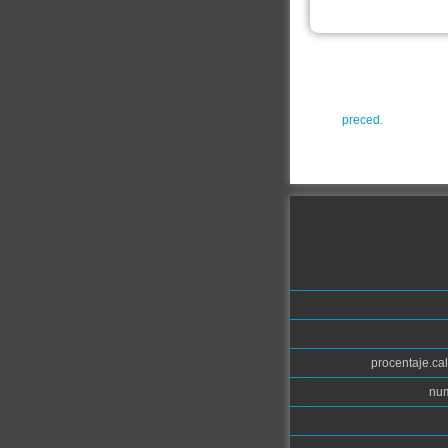
preced.
procentaje.cal
num