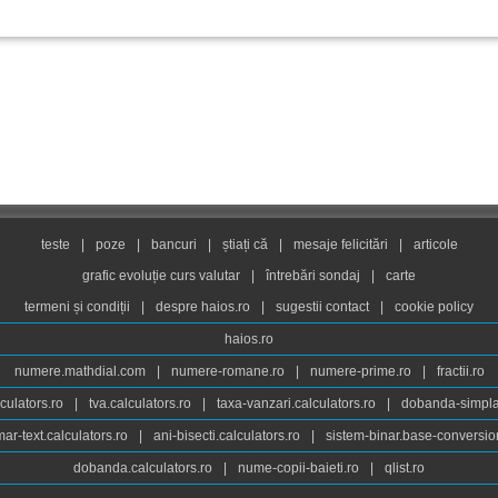
teste
|
poze
|
bancuri
|
știați că
|
mesaje felicitări
|
articole
grafic evoluție curs valutar
|
întrebări sondaj
|
carte
termeni și condiții
|
despre haios.ro
|
sugestii contact
|
cookie policy
haios.ro
numere.mathdial.com
|
numere-romane.ro
|
numere-prime.ro
|
fractii.ro
culators.ro
|
tva.calculators.ro
|
taxa-vanzari.calculators.ro
|
dobanda-simpla.
ar-text.calculators.ro
|
ani-bisecti.calculators.ro
|
sistem-binar.base-conversio
dobanda.calculators.ro
|
nume-copii-baieti.ro
|
qlist.ro