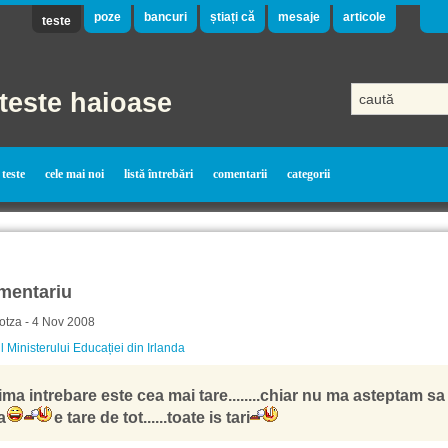
poze
bancuri
știați că
mesaje
articole
teste
teste haioase
teste
cele mai noi
listă întrebări
comentarii
categorii
mentariu
otza - 4 Nov 2008
l Ministerului Educației din Irlanda
ima intrebare este cea mai tare........chiar nu ma asteptam sa 
a
e tare de tot......toate is tari