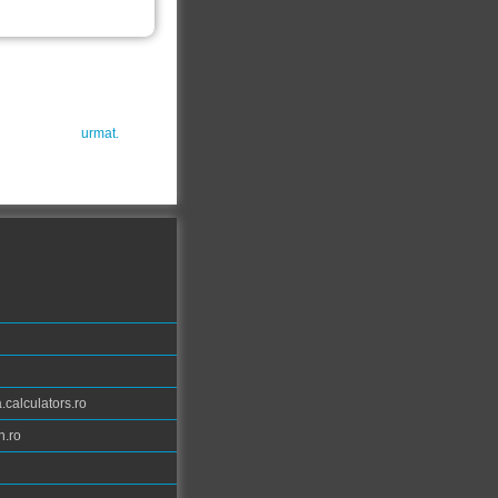
urmat.
calculators.ro
n.ro