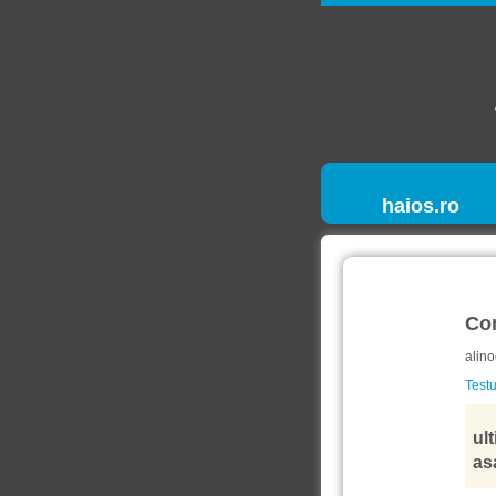
haios.ro
Co
alino
Testu
ult
as