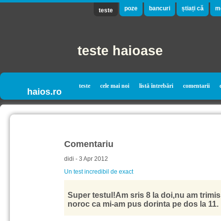
poze
bancuri
știați că
m
teste
teste haioase
teste
cele mai noi
listă întrebări
comentarii
haios.ro
Comentariu
didi - 3 Apr 2012
Un test incredibil de exact
Super testul!Am sris 8 la doi,nu am trimis
noroc ca mi-am pus dorinta pe dos la 11.