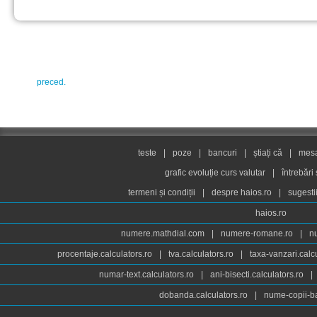
preced.
teste
|
poze
|
bancuri
|
știați că
|
mesaj
grafic evoluție curs valutar
|
întrebări
termeni și condiții
|
despre haios.ro
|
sugesti
haios.ro
numere.mathdial.com
|
numere-romane.ro
|
n
procentaje.calculators.ro
|
tva.calculators.ro
|
taxa-vanzari.calc
numar-text.calculators.ro
|
ani-bisecti.calculators.ro
|
dobanda.calculators.ro
|
nume-copii-ba