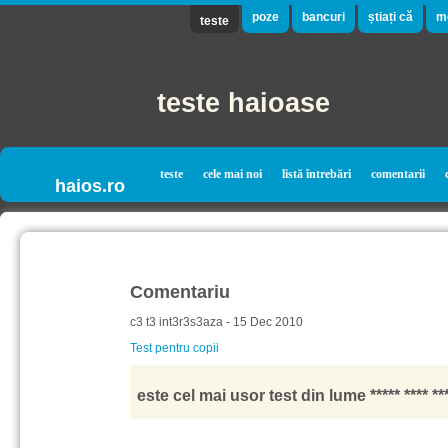
poze
bancuri
știați că
m
teste
teste haioase
teste
cele mai noi
listă întrebări
comentarii
haios.ro
Comentariu
c3 t3 int3r3s3aza - 15 Dec 2010
Test pentru copii
este cel mai usor test din lume ***** **** **