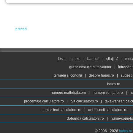
preced.
teste
|
poze
|
bancuri
|
știați că
|
mesaj
grafic evoluție curs valutar
|
întrebări
termeni și condiții
|
despre haios.ro
|
sugesti
haios.ro
numere.mathdial.com
|
numere-romane.ro
|
n
procentaje.calculators.ro
|
tva.calculators.ro
|
taxa-vanzari.calc
numar-text.calculators.ro
|
ani-bisecti.calculators.ro
|
dobanda.calculators.ro
|
nume-copii-ba
© 2006 - 2026
haios.ro