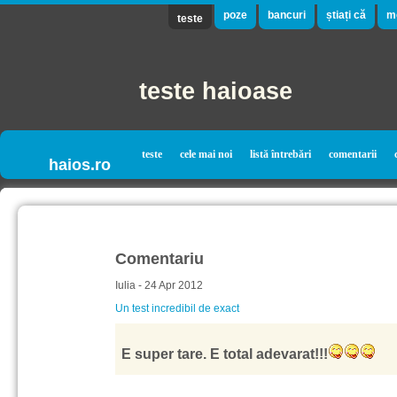
poze
bancuri
știați că
m
teste
teste haioase
teste
cele mai noi
listă întrebări
comentarii
haios.ro
Comentariu
Iulia - 24 Apr 2012
Un test incredibil de exact
E super tare. E total adevarat!!!