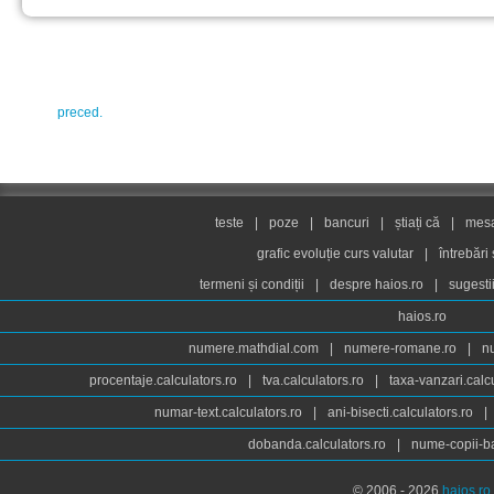
preced.
teste
|
poze
|
bancuri
|
știați că
|
mesaj
grafic evoluție curs valutar
|
întrebări
termeni și condiții
|
despre haios.ro
|
sugesti
haios.ro
numere.mathdial.com
|
numere-romane.ro
|
n
procentaje.calculators.ro
|
tva.calculators.ro
|
taxa-vanzari.calc
numar-text.calculators.ro
|
ani-bisecti.calculators.ro
|
dobanda.calculators.ro
|
nume-copii-ba
© 2006 - 2026
haios.ro