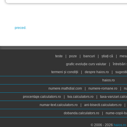
preced.
teste
|
poze
|
bancuri
|
știați că
|
mesaj
grafic evoluție curs valutar
|
întrebări
termeni și condiții
|
despre haios.ro
|
sugesti
haios.ro
numere.mathdial.com
|
numere-romane.ro
|
n
procentaje.calculators.ro
|
tva.calculators.ro
|
taxa-vanzari.calc
numar-text.calculators.ro
|
ani-bisecti.calculators.ro
|
dobanda.calculators.ro
|
nume-copii-ba
© 2006 - 2026
haios.ro