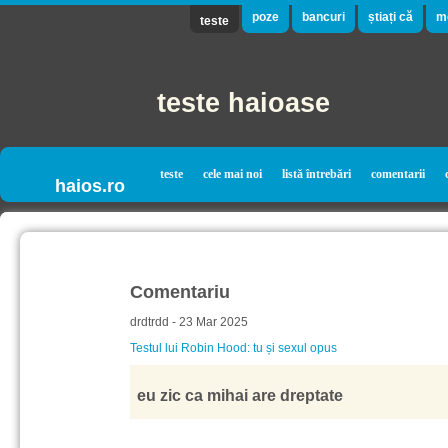
poze
bancuri
știați că
m
teste
teste haioase
teste
cele mai noi
listă întrebări
comentarii
haios.ro
Comentariu
drdtrdd - 23 Mar 2025
Testul lui Robin Hood: tu și sexul opus
eu zic ca mihai are dreptate