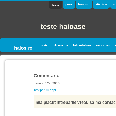
poze
bancuri
știați că
m
teste
teste haioase
teste
cele mai noi
listă întrebări
comentarii
haios.ro
Comentariu
danut - 7 Oct 2010
Test pentru copii
mia placut intrebarile vreau sa ma contact