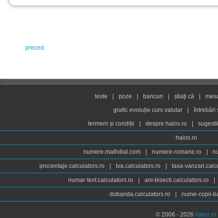
preced.
teste
|
poze
|
bancuri
|
știați că
|
mesaj
grafic evoluție curs valutar
|
întrebări
termeni și condiții
|
despre haios.ro
|
sugesti
haios.ro
numere.mathdial.com
|
numere-romane.ro
|
n
procentaje.calculators.ro
|
tva.calculators.ro
|
taxa-vanzari.calc
numar-text.calculators.ro
|
ani-bisecti.calculators.ro
|
dobanda.calculators.ro
|
nume-copii-ba
© 2006 - 2026
haios.ro