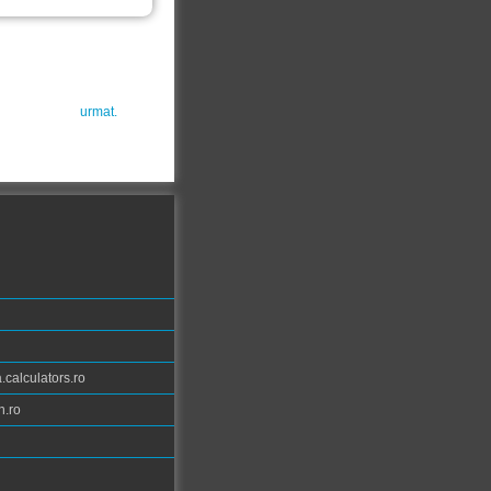
urmat.
calculators.ro
n.ro