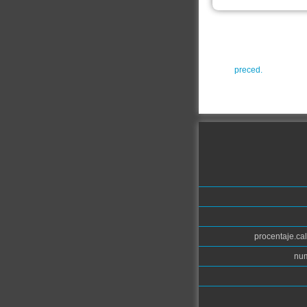
preced.
procentaje.cal
num