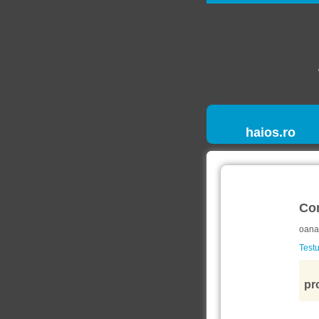
haios.ro
Co
oana.
Testu
pr