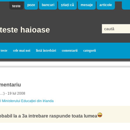
poze
bancuri
știați că
mesaje
articole
teste
teste haioase
teste
cele mai noi
listă întrebări
comentarii
categorii
mentariu
..:) - 19 Iul 2008
l Ministerului Educației din Irlanda
obabil la a 3a intrebare raspunde toata lumea