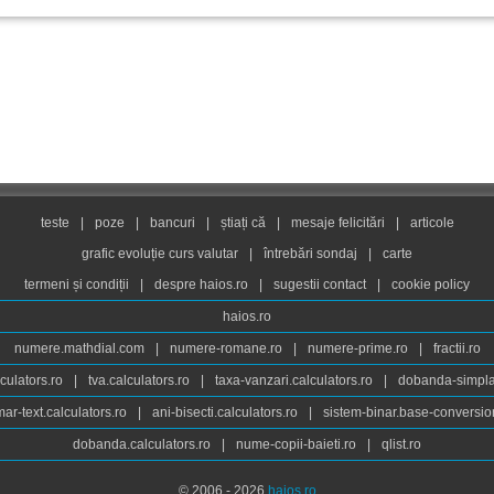
teste
|
poze
|
bancuri
|
știați că
|
mesaje felicitări
|
articole
grafic evoluție curs valutar
|
întrebări sondaj
|
carte
termeni și condiții
|
despre haios.ro
|
sugestii contact
|
cookie policy
haios.ro
numere.mathdial.com
|
numere-romane.ro
|
numere-prime.ro
|
fractii.ro
culators.ro
|
tva.calculators.ro
|
taxa-vanzari.calculators.ro
|
dobanda-simpla.
ar-text.calculators.ro
|
ani-bisecti.calculators.ro
|
sistem-binar.base-conversio
dobanda.calculators.ro
|
nume-copii-baieti.ro
|
qlist.ro
© 2006 - 2026
haios.ro