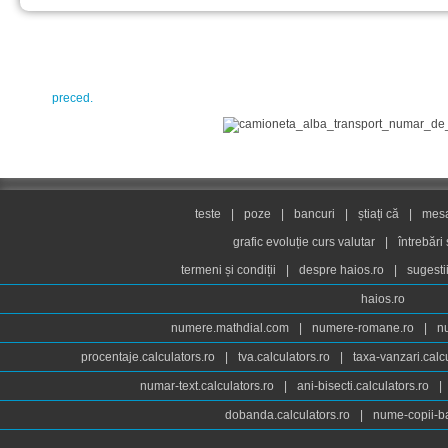
preced.
teste
|
poze
|
bancuri
|
știați că
|
mesaj
grafic evoluție curs valutar
|
întrebări
termeni și condiții
|
despre haios.ro
|
sugesti
haios.ro
numere.mathdial.com
|
numere-romane.ro
|
n
procentaje.calculators.ro
|
tva.calculators.ro
|
taxa-vanzari.calc
numar-text.calculators.ro
|
ani-bisecti.calculators.ro
|
dobanda.calculators.ro
|
nume-copii-ba