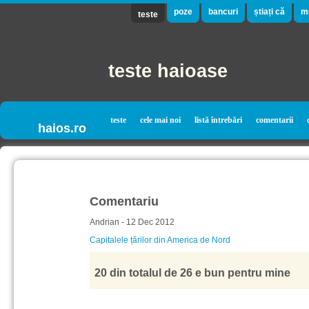
poze
bancuri
știați că
m
teste
teste haioase
teste
cele mai noi
listă întrebări
comentarii
haios.ro
Comentariu
Andrian - 12 Dec 2012
Capitalele țărilor din America de Nord
20 din totalul de 26 e bun pentru mine