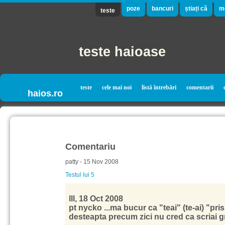
poze
bancuri
știați că
m
teste
teste haioase
teste
cele mai noi
listă întrebări
comentarii
haios.ro
Comentariu
patty - 15 Nov 2008
Testul lui 5
lll, 18 Oct 2008
pt nycko ...ma bucur ca "teai" (te-ai) "pris
desteapta precum zici nu cred ca scriai gre