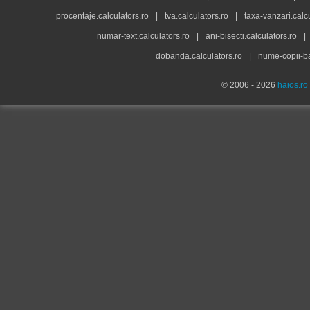
procentaje.calculators.ro
|
tva.calculators.ro
|
taxa-vanzari.calc
numar-text.calculators.ro
|
ani-bisecti.calculators.ro
|
dobanda.calculators.ro
|
nume-copii-ba
© 2006 - 2026
haios.ro