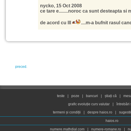
nycko, 15 Oct 2008
ce tare e........noroc ca sunt desteapta si
de acord cu lll
....m-a bufnit rasul cand 
preced.
teste
|
poze
|
bancuri
|
știați că
|
mesaj
grafic evoluție curs valutar
|
întrebări
termeni și condiții
|
despre haios.ro
|
sugesti
haios.ro
numere.mathdial.com
|
numere-romane.ro
|
n