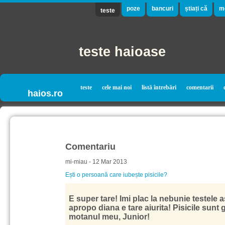
poze
bancuri
știați că
m
teste
teste haioase
teste
cele mai noi
listă întrebări
comentarii
haios.ro
Comentariu
mi-miau - 12 Mar 2013
Ești o persoană care iubește pisicile?
E super tare! Imi plac la nebunie testele a
apropo diana e tare aiurita! Pisicile sunt g
motanul meu, Junior!