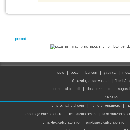
preced.
teste
|
poze
|
bancuri
|
știați că
|
mesaj
grafic evoluție curs valutar
|
întrebări
termeni și condiții
|
despre haios.ro
|
sugesti
haios.ro
numere.mathdial.com
|
numere-romane.ro
|
n
procentaje.calculators.ro
|
tva.calculators.ro
|
taxa-vanzari.calc
numar-text.calculators.ro
|
ani-bisecti.calculators.ro
|