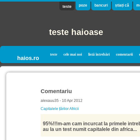
poze
bancuri
știați că
m
teste
teste haioase
teste
cele mai noi
listă întrebări
comentarii
haios.ro
Comentariu
alexauu35 - 10 Apr 2012
Capitalele țărilor Africii
95%!!!m-am cam incurcat la primele intreb
au la un test numit capitalele din africa...