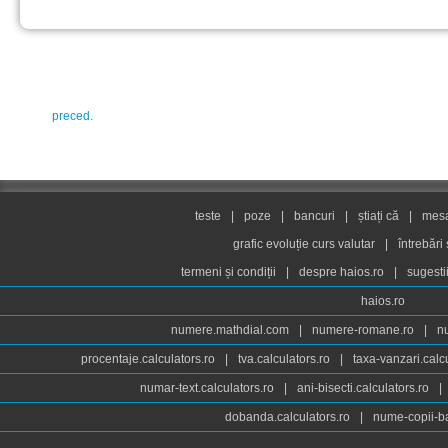
preced.
teste
|
poze
|
bancuri
|
știați că
|
mesaj
grafic evoluție curs valutar
|
întrebări
termeni și condiții
|
despre haios.ro
|
sugesti
haios.ro
numere.mathdial.com
|
numere-romane.ro
|
n
procentaje.calculators.ro
|
tva.calculators.ro
|
taxa-vanzari.calc
numar-text.calculators.ro
|
ani-bisecti.calculators.ro
|
dobanda.calculators.ro
|
nume-copii-ba