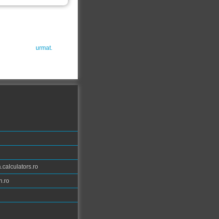
urmat.
calculators.ro
n.ro