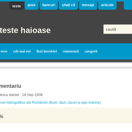
poze
bancuri
știați că
mesaje
articole
teste
teste haioase
teste
cele mai noi
listă întrebări
comentarii
categorii
mentariu
descu daniel - 18 Sep 2008
se hidrografice ale României (fluvii, râuri, lacuri și ape marine)
%