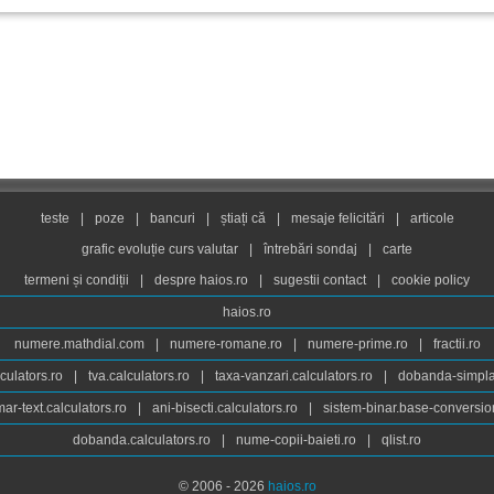
teste
|
poze
|
bancuri
|
știați că
|
mesaje felicitări
|
articole
grafic evoluție curs valutar
|
întrebări sondaj
|
carte
termeni și condiții
|
despre haios.ro
|
sugestii contact
|
cookie policy
haios.ro
numere.mathdial.com
|
numere-romane.ro
|
numere-prime.ro
|
fractii.ro
culators.ro
|
tva.calculators.ro
|
taxa-vanzari.calculators.ro
|
dobanda-simpla.
ar-text.calculators.ro
|
ani-bisecti.calculators.ro
|
sistem-binar.base-conversio
dobanda.calculators.ro
|
nume-copii-baieti.ro
|
qlist.ro
© 2006 - 2026
haios.ro