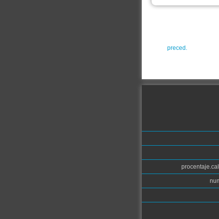
preced.
procentaje.cal
num