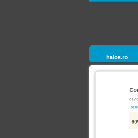
haios.ro
Co
davi
Resur
60