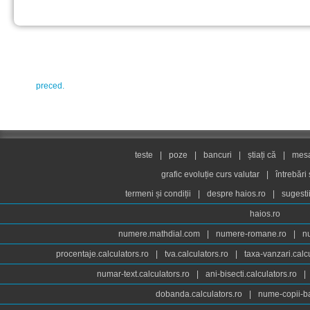
preced.
teste
|
poze
|
bancuri
|
știați că
|
mesaj
grafic evoluție curs valutar
|
întrebări
termeni și condiții
|
despre haios.ro
|
sugesti
haios.ro
numere.mathdial.com
|
numere-romane.ro
|
n
procentaje.calculators.ro
|
tva.calculators.ro
|
taxa-vanzari.calc
numar-text.calculators.ro
|
ani-bisecti.calculators.ro
|
dobanda.calculators.ro
|
nume-copii-ba