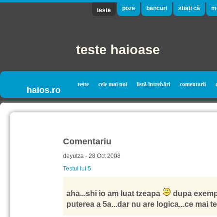
poze
bancuri
știați că
m
teste
teste haioase
teste
cele mai noi
listă întrebări
comentarii
haios.ro
Comentariu
deyutza - 28 Oct 2008
Testul lui 5
aha...shi io am luat tzeapa
dupa exemplu
puterea a 5a...dar nu are logica...ce mai t