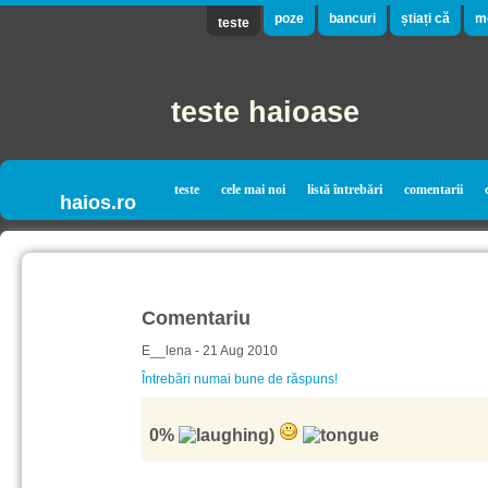
poze
bancuri
știați că
m
teste
teste haioase
teste
cele mai noi
listă întrebări
comentarii
haios.ro
Comentariu
E__lena - 21 Aug 2010
Întrebări numai bune de răspuns!
0%
)