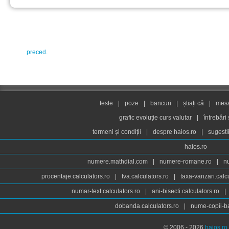
preced.
teste
|
poze
|
bancuri
|
știați că
|
mesaj
grafic evoluție curs valutar
|
întrebări
termeni și condiții
|
despre haios.ro
|
sugesti
haios.ro
numere.mathdial.com
|
numere-romane.ro
|
n
procentaje.calculators.ro
|
tva.calculators.ro
|
taxa-vanzari.calc
numar-text.calculators.ro
|
ani-bisecti.calculators.ro
|
dobanda.calculators.ro
|
nume-copii-ba
© 2006 - 2026
haios.ro