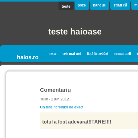
poze
bancuri
știați că
m
teste
teste haioase
teste
cele mai noi
listă întrebări
comentarii
haios.ro
Comentariu
Yulik - 2 Iun 2012
Un test incredibil de exact
totul a fost adevarat!!TARE!!!!