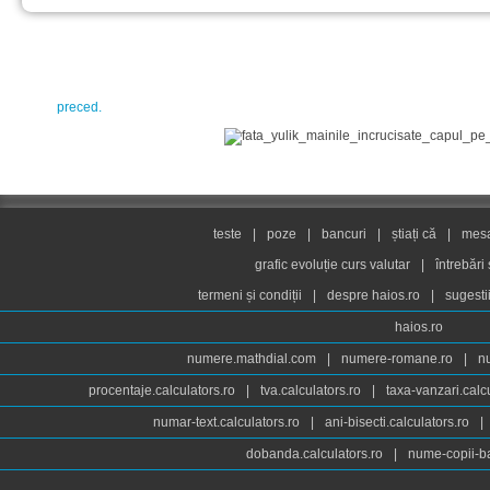
preced.
teste
|
poze
|
bancuri
|
știați că
|
mesaj
grafic evoluție curs valutar
|
întrebări
termeni și condiții
|
despre haios.ro
|
sugesti
haios.ro
numere.mathdial.com
|
numere-romane.ro
|
n
procentaje.calculators.ro
|
tva.calculators.ro
|
taxa-vanzari.calc
numar-text.calculators.ro
|
ani-bisecti.calculators.ro
|
dobanda.calculators.ro
|
nume-copii-ba