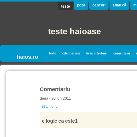
poze
bancuri
știați că
m
teste
teste haioase
teste
cele mai noi
listă întrebări
comentarii
haios.ro
Comentariu
deea - 30 Iun 2011
Testul lui 5
e logic ca este1