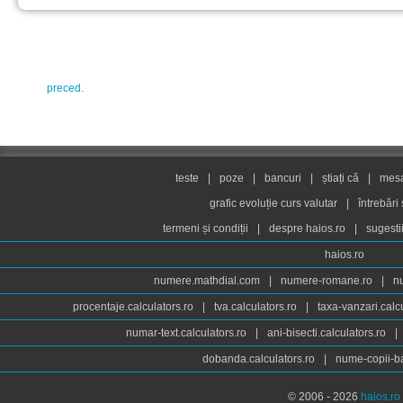
preced.
teste
|
poze
|
bancuri
|
știați că
|
mesaj
grafic evoluție curs valutar
|
întrebări
termeni și condiții
|
despre haios.ro
|
sugesti
haios.ro
numere.mathdial.com
|
numere-romane.ro
|
n
procentaje.calculators.ro
|
tva.calculators.ro
|
taxa-vanzari.calc
numar-text.calculators.ro
|
ani-bisecti.calculators.ro
|
dobanda.calculators.ro
|
nume-copii-ba
© 2006 - 2026
haios.ro