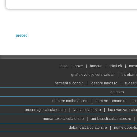
preced.
teste
|
poze
|
bancuri
|
știați că
|
mesaj
grafic evoluție curs valutar
|
întrebări
termeni și condiții
|
despre haios.ro
|
sugesti
haios.ro
numere.mathdial.com
|
numere-romane.ro
|
n
procentaje.calculators.ro
|
tva.calculators.ro
|
taxa-vanzari.calc
numar-text.calculators.ro
|
ani-bisecti.calculators.ro
|
dobanda.calculators.ro
|
nume-copii-ba