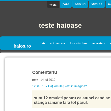
poze
bancuri
știați că
m
teste
teste haioase
teste
cele mai noi
listă întrebări
comentarii
haios.ro
Comentariu
roxy - 14 Iul 2012
12 sau 13? Căți omuleți vezi în imagine?
sunt 12 omuleti pentru ca atunci cand se
stanga ramane fara tot parul.