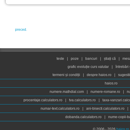
preced.
teste
|
poze
|
bancuri
|
știați că
|
mesaj
grafic evoluție curs valutar
|
întrebări
termeni și condiții
|
despre haios.ro
|
sugesti
haios.ro
numere.mathdial.com
|
numere-romane.ro
|
n
procentaje.calculators.ro
|
tva.calculators.ro
|
taxa-vanzari.calc
numar-text.calculators.ro
|
ani-bisecti.calculators.ro
|
dobanda.calculators.ro
|
nume-copii-ba
© 2006 - 2026
haios.ro