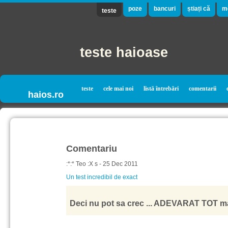
poze
bancuri
știați că
m
teste
teste haioase
teste
cele mai noi
listă întrebări
comentarii
haios.ro
Comentariu
:*:* Teo :X s - 25 Dec 2011
Un test incredibil de exact
Deci nu pot sa crec ... ADEVARAT TOT ma