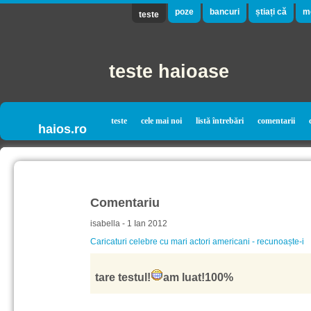
poze
bancuri
știați că
m
teste
teste haioase
teste
cele mai noi
listă întrebări
comentarii
haios.ro
Comentariu
isabella - 1 Ian 2012
Caricaturi celebre cu mari actori americani - recunoaște-i
tare testul!
am luat!100%