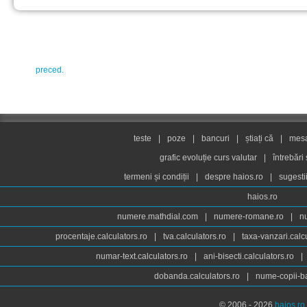
preced.
teste
|
poze
|
bancuri
|
știați că
|
mesaj
grafic evoluție curs valutar
|
întrebări
termeni și condiții
|
despre haios.ro
|
sugesti
haios.ro
numere.mathdial.com
|
numere-romane.ro
|
n
procentaje.calculators.ro
|
tva.calculators.ro
|
taxa-vanzari.calc
numar-text.calculators.ro
|
ani-bisecti.calculators.ro
|
dobanda.calculators.ro
|
nume-copii-ba
© 2006 - 2026
haios.ro