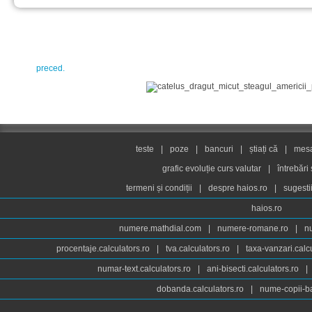
preced.
teste
|
poze
|
bancuri
|
știați că
|
mesaj
grafic evoluție curs valutar
|
întrebări
termeni și condiții
|
despre haios.ro
|
sugesti
haios.ro
numere.mathdial.com
|
numere-romane.ro
|
n
procentaje.calculators.ro
|
tva.calculators.ro
|
taxa-vanzari.calc
numar-text.calculators.ro
|
ani-bisecti.calculators.ro
|
dobanda.calculators.ro
|
nume-copii-ba