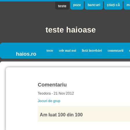
poze
bancuri
știați că
m
teste
teste haioase
teste
cele mai noi
listă întrebări
comentarii
haios.ro
Comentariu
Teodora - 21 Nov 2012
Jocuri de grup
Am luat 100 din 100