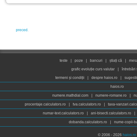
preced.
teste
|
poze
|
bancuri
|
știați că
|
mesaj
grafic evoluție curs valutar
|
întrebări
termeni și condiții
|
despre haios.ro
|
sugesti
haios.ro
numere.mathdial.com
|
numere-romane.ro
|
n
procentaje.calculators.ro
|
tva.calculators.ro
|
taxa-vanzari.calc
numar-text.calculators.ro
|
ani-bisecti.calculators.ro
|
dobanda.calculators.ro
|
nume-copii-ba
© 2006 - 2026
haios.ro