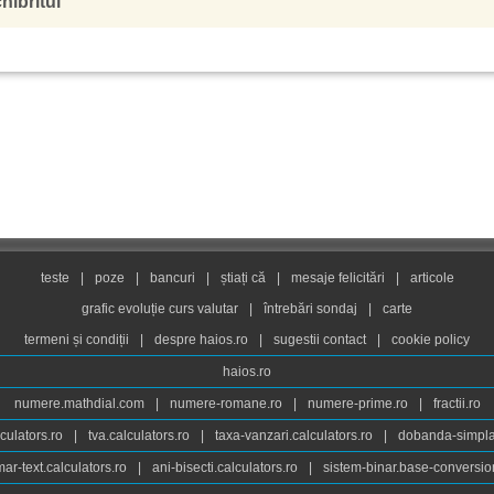
hibritul
teste
|
poze
|
bancuri
|
știați că
|
mesaje felicitări
|
articole
grafic evoluție curs valutar
|
întrebări sondaj
|
carte
termeni și condiții
|
despre haios.ro
|
sugestii contact
|
cookie policy
haios.ro
numere.mathdial.com
|
numere-romane.ro
|
numere-prime.ro
|
fractii.ro
culators.ro
|
tva.calculators.ro
|
taxa-vanzari.calculators.ro
|
dobanda-simpla.
ar-text.calculators.ro
|
ani-bisecti.calculators.ro
|
sistem-binar.base-conversio