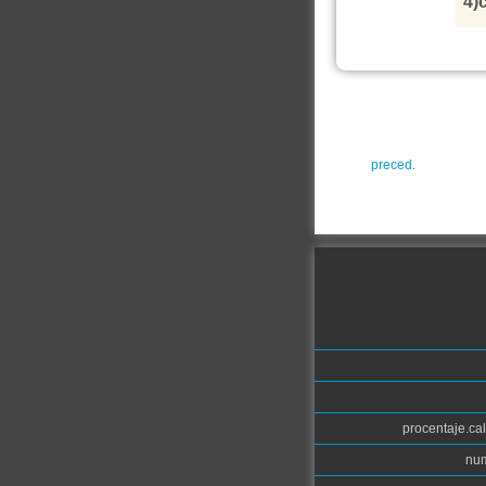
4)c
preced.
procentaje.cal
num