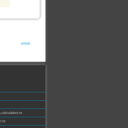
urmat.
calculators.ro
n.ro