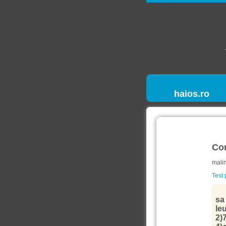
haios.ro
Co
malin
Test 
sa 
le
2)