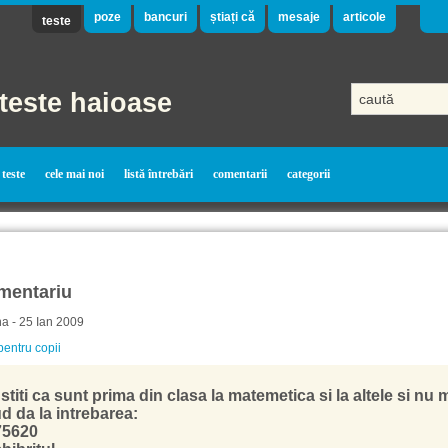
poze
bancuri
știați că
mesaje
articole
teste
teste haioase
teste
cele mai noi
listă întrebări
comentarii
categorii
mentariu
a - 25 Ian 2009
pentru copii
stiti ca sunt prima din clasa la matemetica si la altele si nu 
ud da la intrebarea:
75620