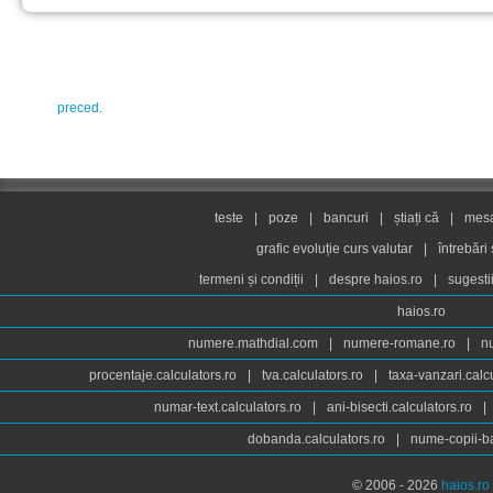
preced.
teste
|
poze
|
bancuri
|
știați că
|
mesaj
grafic evoluție curs valutar
|
întrebări
termeni și condiții
|
despre haios.ro
|
sugesti
haios.ro
numere.mathdial.com
|
numere-romane.ro
|
n
procentaje.calculators.ro
|
tva.calculators.ro
|
taxa-vanzari.calc
numar-text.calculators.ro
|
ani-bisecti.calculators.ro
|
dobanda.calculators.ro
|
nume-copii-ba
© 2006 - 2026
haios.ro