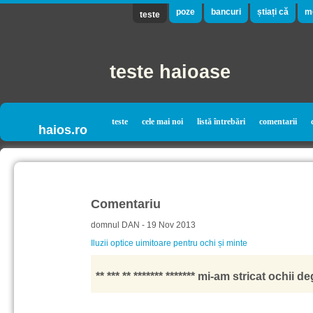
poze
bancuri
știați că
m
teste
teste haioase
teste
cele mai noi
listă întrebări
comentarii
haios.ro
Comentariu
domnul DAN - 19 Nov 2013
Iluzii optice uimitoare pentru ochi și minte
** *** ** ******* ******* mi-am stricat ochii 