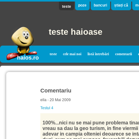
poze
bancuri
știați că
m
teste
teste haioase
teste
cele mai noi
listă întrebări
comentarii
haios.ro
Comentariu
ella - 20 Mai 2009
Testul 4
100%...nici nu se mai pune problema tina
vreau sa dau la geo turism, in fine viermi
adevar in campia olteniei deoarece se int