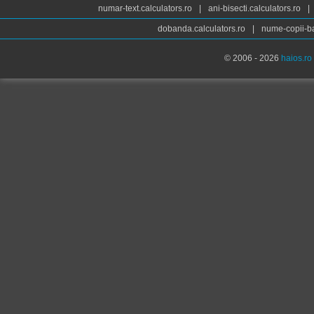
numar-text.calculators.ro
|
ani-bisecti.calculators.ro
|
dobanda.calculators.ro
|
nume-copii-ba
© 2006 - 2026
haios.ro