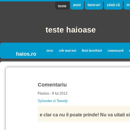
poze
bancuri
știați că
m
teste
teste haioase
teste
cele mai noi
listă întrebări
comentarii
haios.ro
Comentariu
Flavius - 9 Iul 2012
Sylvester si Tweety
e clar ca nu il poate prinde! Nu va uitati s