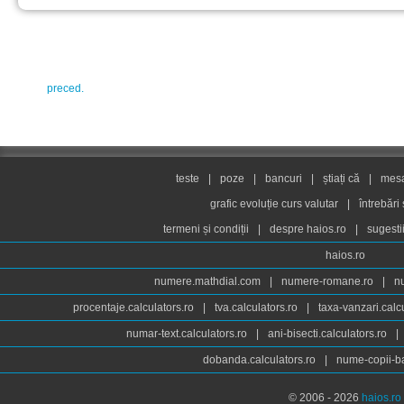
preced.
teste
|
poze
|
bancuri
|
știați că
|
mesaj
grafic evoluție curs valutar
|
întrebări
termeni și condiții
|
despre haios.ro
|
sugesti
haios.ro
numere.mathdial.com
|
numere-romane.ro
|
n
procentaje.calculators.ro
|
tva.calculators.ro
|
taxa-vanzari.calc
numar-text.calculators.ro
|
ani-bisecti.calculators.ro
|
dobanda.calculators.ro
|
nume-copii-ba
© 2006 - 2026
haios.ro