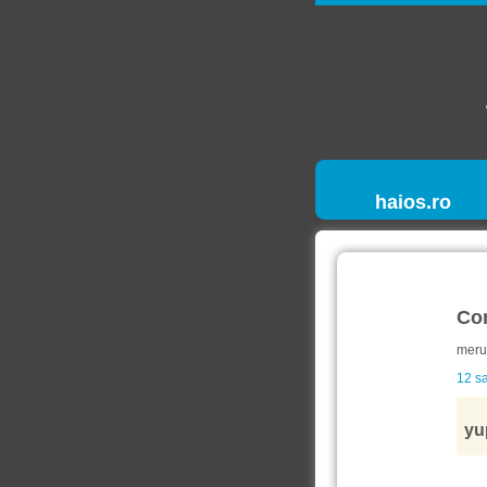
haios.ro
Co
meru
12 sa
yu