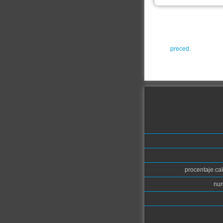
preced.
procentaje.cal
num