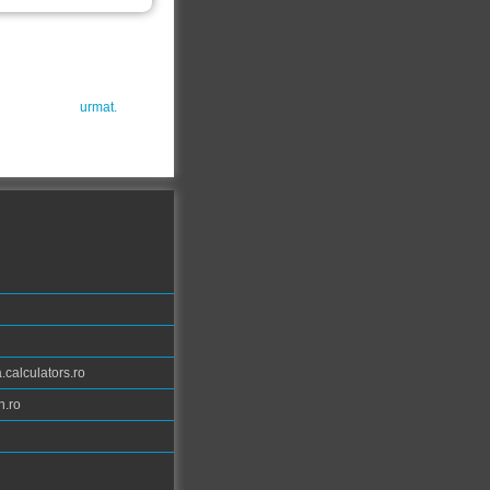
urmat.
calculators.ro
n.ro