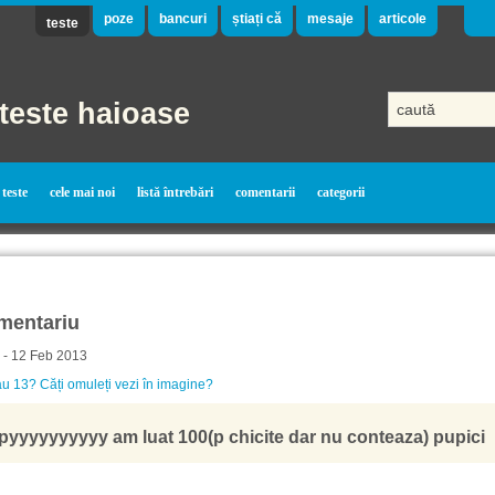
poze
bancuri
știați că
mesaje
articole
teste
teste haioase
teste
cele mai noi
listă întrebări
comentarii
categorii
mentariu
 - 12 Feb 2013
u 13? Căți omuleți vezi în imagine?
pyyyyyyyyyy am luat 100(p chicite dar nu conteaza) pupici