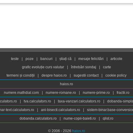
teste
|
poze
|
bancuri
|
știați că
|
mesaje felicitări
|
articole
grafic evoluție curs valutar
|
întrebări sondaj
|
carte
termeni și condiții
|
despre haios.ro
|
sugestii contact
|
cookie policy
haios.ro
numere.mathdial.com
|
numere-romane.ro
|
numere-prime.ro
|
fractii.ro
culators.ro
|
tva.calculators.ro
|
taxa-vanzari.calculators.ro
|
dobanda-simpla.
ar-text.calculators.ro
|
ani-bisecti.calculators.ro
|
sistem-binar.base-conversio
dobanda.calculators.ro
|
nume-copii-baieti.ro
|
qlist.ro
© 2006 - 2026
haios.ro