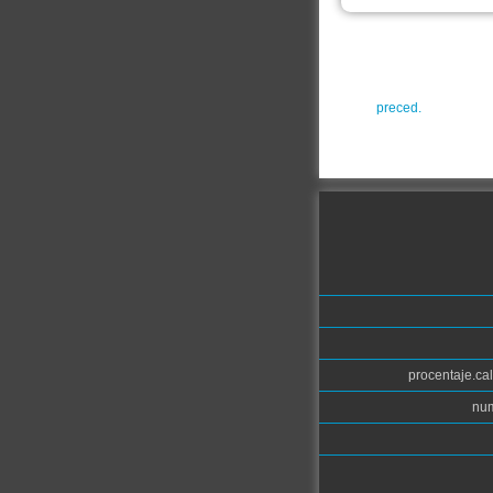
preced.
procentaje.cal
num