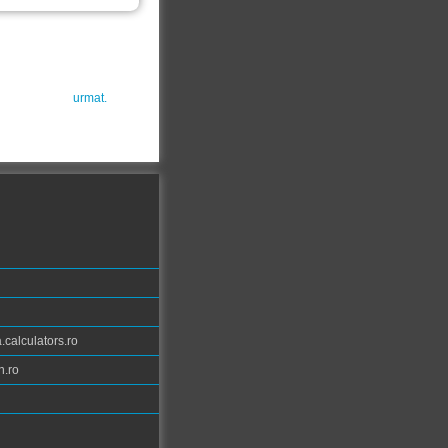
urmat.
calculators.ro
n.ro