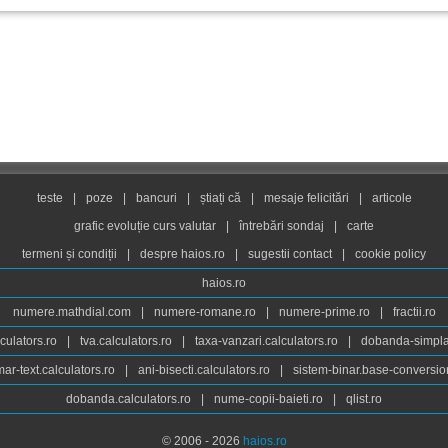
teste
|
poze
|
bancuri
|
știați că
|
mesaje felicitări
|
articole
grafic evoluție curs valutar
|
întrebări sondaj
|
carte
termeni și condiții
|
despre haios.ro
|
sugestii contact
|
cookie policy
haios.ro
numere.mathdial.com
|
numere-romane.ro
|
numere-prime.ro
|
fractii.ro
culators.ro
|
tva.calculators.ro
|
taxa-vanzari.calculators.ro
|
dobanda-simpla.
ar-text.calculators.ro
|
ani-bisecti.calculators.ro
|
sistem-binar.base-conversio
dobanda.calculators.ro
|
nume-copii-baieti.ro
|
qlist.ro
© 2006 - 2026
haios.ro