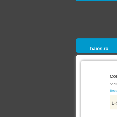
haios.ro
Co
Andr
Testu
1=5