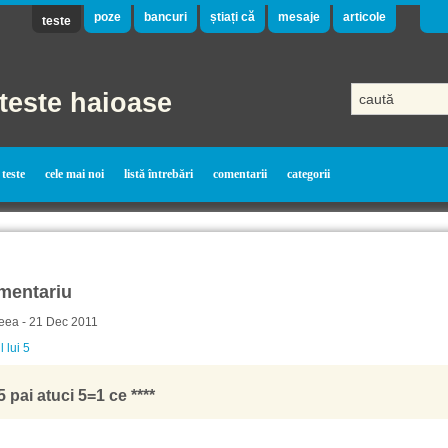
poze
bancuri
știați că
mesaje
articole
teste
teste haioase
teste
cele mai noi
listă întrebări
comentarii
categorii
mentariu
eea - 21 Dec 2011
l lui 5
 pai atuci 5=1 ce ****